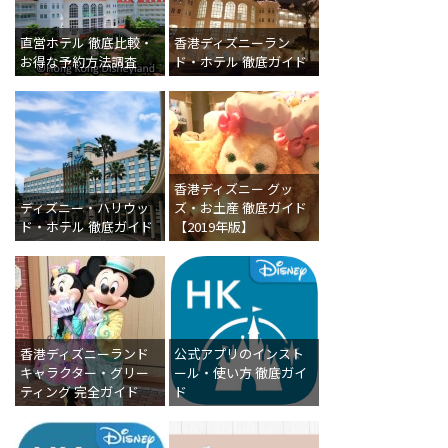
直営ホテル 徹底比較・
香港ディズニーラン
お得な予約方法調査
ド・ホテル 徹底ガイド
香港ディズニー グッ
ディズニー・ハリウッ
ズ・お土産 徹底ガイド
ド・ホテル 徹底ガイド
【2019年版】
香港ディズニーランド
公式アプリのインスト
キャラクター・グリー
ール・使い方 徹底ガイ
ティング 完全ガイド
ド