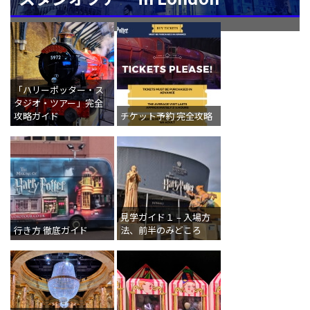
「ハリーポッター・ス
タジオ・ツアー」完全
攻略ガイド
チケット予約 完全攻略
見学ガイド１ – 入場方
行き方 徹底ガイド
法、前半のみどころ