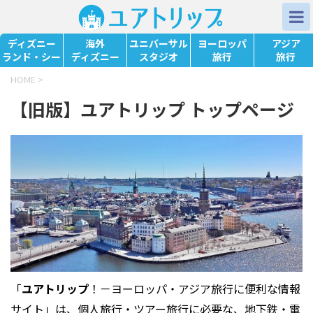
ディズニー
海外
ユニバーサル
ヨーロッパ
アジア
ランド・シー
ディズニー
スタジオ
旅行
旅行
HOME
>
【旧版】ユアトリップ トップページ
「
ユアトリップ
！－ヨーロッパ・アジア旅行に便利な情報
サイト」は、個人旅行・ツアー旅行に必要な、地下鉄・電