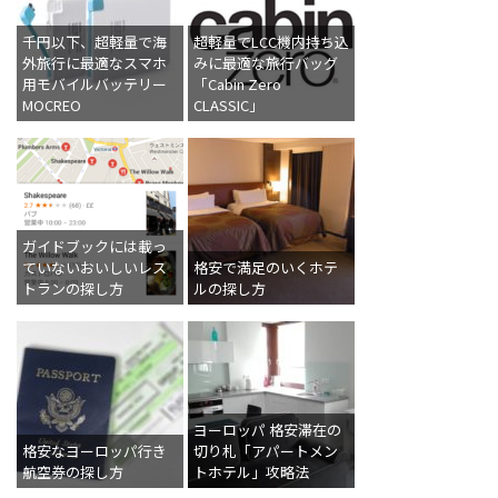
千円以下、超軽量で海
超軽量でLCC機内持ち込
外旅行に最適なスマホ
みに最適な旅行バッグ
用モバイルバッテリー
「Cabin Zero
MOCREO
CLASSIC」
ガイドブックには載っ
ていないおいしいレス
格安で満足のいくホテ
トランの探し方
ルの探し方
ヨーロッパ 格安滞在の
格安なヨーロッパ行き
切り札「アパートメン
航空券の探し方
トホテル」攻略法