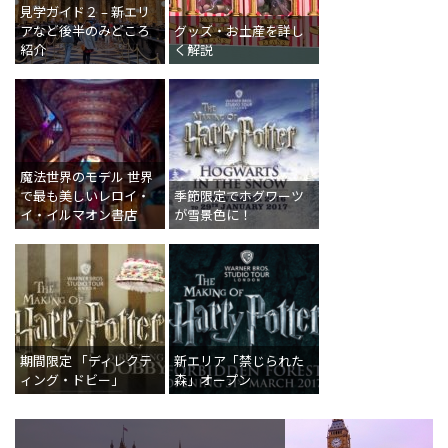
見学ガイド２ – 新エリ
アなど後半のみどころ
グッズ・お土産を詳し
紹介
く解説
魔法世界のモデル 世界
で最も美しいレロイ・
季節限定でホグワーツ
イ・イルマオン書店
が雪景色に！
期間限定 「ディレクテ
新エリア「禁じられた
ィング・ドビー」
森」オープン