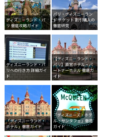
パリ・ディズニーラン
ディズニーランド・パ
ド チケット 割引購入の
リ 徹底攻略ガイド
徹底研究
【ディズニーランド・
ディズニーランド・パ
パリ】直営ホテル・パ
リへの行き方 詳細ガイ
ートナーホテル 徹底ガ
ド
イド
「ディズニーズ・ホテ
「ディズニーランド・
ル・サンタフェ」徹底
ホテル」徹底ガイド
ガイド