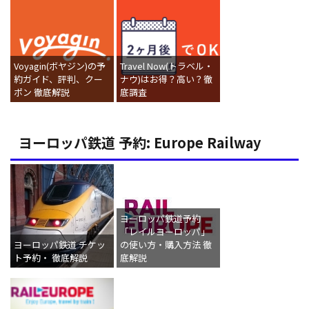
Voyagin(ボヤジン)の予
Travel Now(トラベル・
約ガイド、評判、クー
ナウ)はお得？高い？徹
ポン 徹底解説
底調査
ヨーロッパ鉄道 予約: Europe Railway
ヨーロッパ鉄道予約
「レイルヨーロッパ」
ヨーロッパ鉄道 チケッ
の使い方・購入方法 徹
ト予約・ 徹底解説
底解説