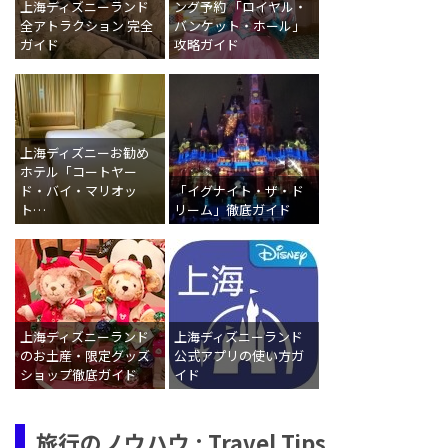
上海ディズニーランド
ング予約 「ロイヤル・
全アトラクション 完全
バンケット・ホール」
ガイド
攻略ガイド
上海ディズニーお勧め
ホテル「コートヤー
ド・バイ・マリオッ
「イグナイト・ザ・ド
ト…
リーム」徹底ガイド
上海ディズニーランド
上海ディズニーランド
のお土産・限定グッズ
公式アプリの使い方ガ
ショップ徹底ガイド
イド
旅行のノウハウ : Travel Tips