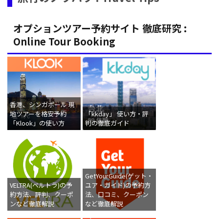
オプションツアー予約サイト 徹底研究 :
Online Tour Booking
香港、シンガポール 現
地ツアーを格安予約
「kkday」 使い方・評
「Klook」の使い方
判の徹底ガイド
GetYourGuide(ゲット・
VELTRA(ベルトラ)の予
ユア・ガイド)の予約方
約方法、評判、クーポ
法、口コミ、クーポン
ンなど徹底解説
など徹底解説