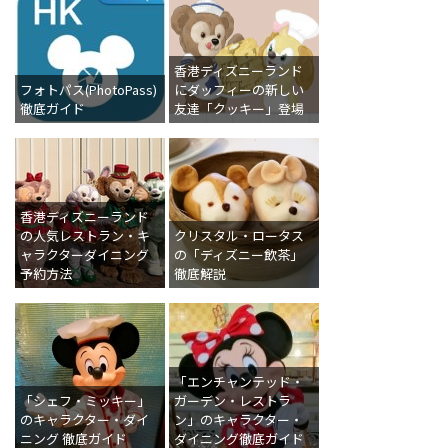
香港ディズニーランド
フォトパス(PhotoPass)
にダッフィーの新しい
徹底ガイド
友達「クッキー」登場
香港ディズニーランド
の人気レストラン・キ
クリスタル・ロータス
ャラクターダイニング
の「ディズニー飲茶」
予約方法
徹底解説
「エンチャンテッド・
「シェフ・ミッキー」
ガーデン・レストラ
のキャラクター・ダイ
ン」のキャラクター・
ニング 徹底ガイド
ダイニング徹底ガイド