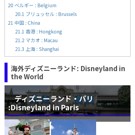
20
ベルギー : Belgium
20.1
ブリュッセル : Brussels
21
中国 : China
21.1
香港 : Hongkong
21.2
マカオ : Macau
21.3
上海 : Shanghai
海外ディズニーランド: Disneyland in
the World
ディズニーランド・パリ
:Disneyland in Paris