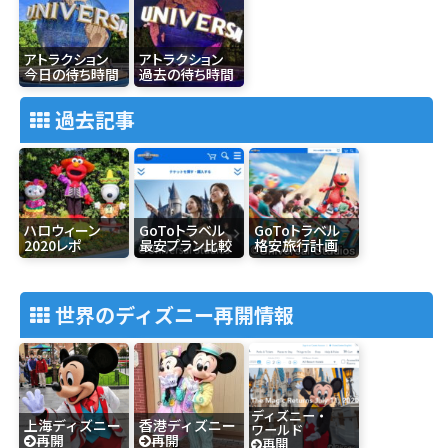
アトラクション
アトラクション
今日の待ち時間
過去の待ち時間
過去記事
ハロウィーン
GoToトラベル
GoToトラベル
2020レポ
最安プラン比較
格安旅行計画
世界のディズニー再開情報
ディズニー・
上海ディズニー
香港ディズニー
ワールド
再開
再開
再開