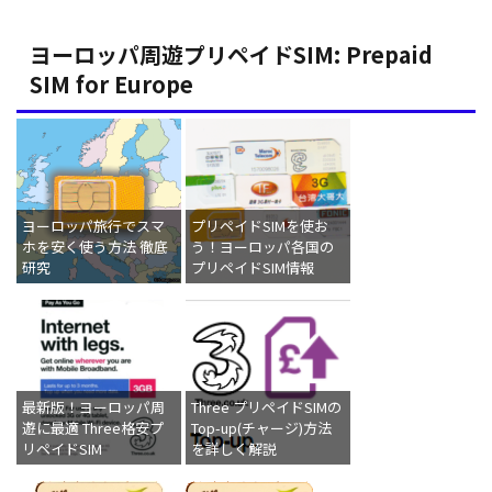
ヨーロッパ周遊プリペイドSIM: Prepaid
SIM for Europe
ヨーロッパ旅行でスマ
プリペイドSIMを使お
ホを安く使う方法 徹底
う！ヨーロッパ各国の
研究
プリペイドSIM情報
最新版！ヨーロッパ周
Three プリペイドSIMの
遊に最適 Three格安プ
Top-up(チャージ)方法
リペイドSIM
を詳しく解説