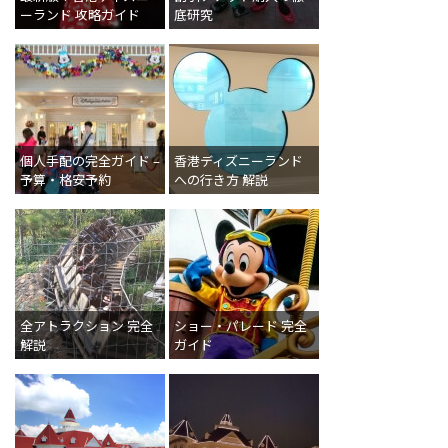
ーランド 攻略ガイド
底研究
個人手配の完全ガイド –
香港ディズニーランド
予算・格安予約
への行き方 解説
全アトラクション 完全
ショー・パレード 完全
解説
ガイド