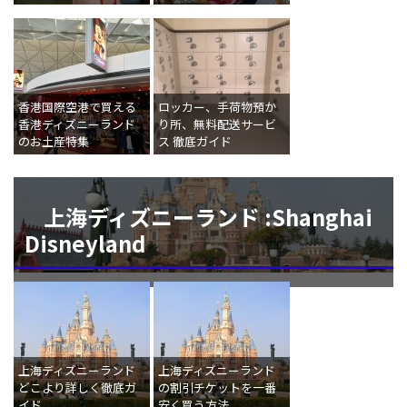
香港国際空港で買える
ロッカー、手荷物預か
香港ディズニーランド
り所、無料配送サービ
のお土産特集
ス 徹底ガイド
上海ディズニーランド :Shanghai
Disneyland
上海ディズニーランド
上海ディズニーランド
どこより詳しく徹底ガ
の割引チケットを一番
イド
安く買う方法