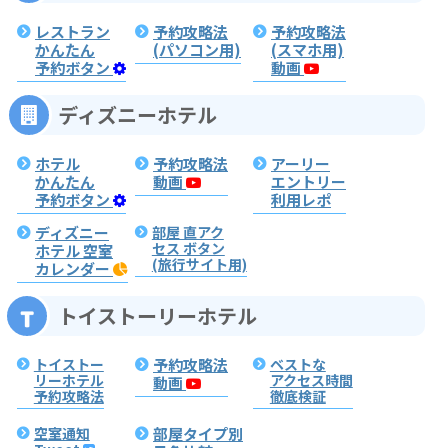
レストラン
予約攻略法
予約攻略法
かんたん
(パソコン用)
(スマホ用)
予約ボタン
動画
ディズニーホテル
ホテル
予約攻略法
アーリー
かんたん
動画
エントリー
予約ボタン
利用レポ
ディズニー
部屋 直アク
セス ボタン
ホテル 空室
(旅行サイト用)
カレンダー
トイストーリーホテル
トイストー
予約攻略法
ベストな
リーホテル
アクセス時間
動画
予約攻略法
徹底検証
空室通知
部屋タイプ別