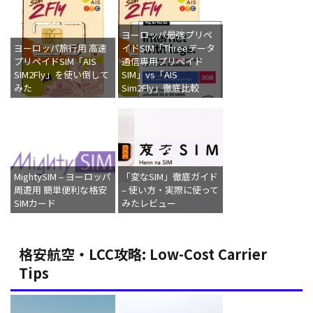
ヨーロッパ最強プリペ
ヨーロッパ旅行用 高速
イドSIM「Threeデータ
プリペイドSIM「AIS
通信専用プリペイド
SIM2Fly」を使い倒して
SIM」vs「AIS
みた
Sim2Fly」徹底比較
MightySIM – ヨーロッパ
「変なSIM」徹底ガイド
周遊用 簡単便利な格安
– 使い方・実際に使って
SIMカード
みたレビュー
格安航空・LCC攻略: Low-Cost Carrier
Tips