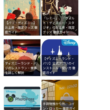
「レミー」、「ウォル
【パリ・ディズニー】
ト・ディズニー・スタ
お土産・限定グッズ 徹
ジオ」のお土産・限定
底ガイド
グッズ 徹底ガイド
【ディズニーランド・
ディズニーランド・パ
パリ】公式アプリのイ
リのレストラン・食事
ンストール・使い方 徹
を詳しく解説
底ガイド
手荷物預かり所、コイ
ン・ロッカー 徹底ガイ