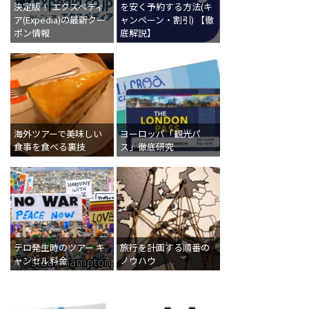
決定版！ エクスペディ
を安く予約する方法(キ
ア(Expedia)の最新クー
ャンペーン・割引) 【徹
ポン情報
底解説】
海外ツアーで美味しい
ヨーロッパ「観光パ
食事を食べる裏技
ス」徹底研究
テロ発生時のツアー キ
旅行を計画する順番の
ャンセル料金
ノウハウ