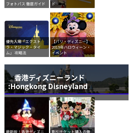
フォトパス 徹底ガイド
ド
優先入場「エクスト
【パリ・ディズニー】
ラ・マジック・タイ
2019年ハロウィーン・
ム」 攻略法
イベント
香港ディズニーランド
:Hongkong Disneyland
最新版！香港ディズニ
割引チケット購入の徹