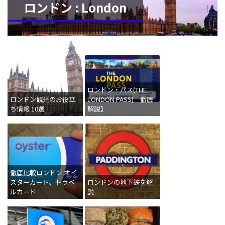
ロンドン : London
ロンドン・パス(THE
ロンドン観光のお役立
LONDON PASS) 徹底
ち情報 10選
解説】
徹底比較ロンドン オイ
スターカード、トラベ
ロンドンの地下鉄を解
ルカード
説