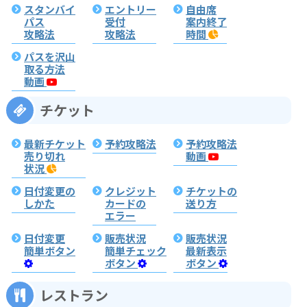
スタンバイ
エントリー
自由席
パス
受付
案内終了
攻略法
攻略法
時間
パスを沢山
取る方法
動画
チケット
最新チケット
予約攻略法
予約攻略法
売り切れ
動画
状況
日付変更の
クレジット
チケットの
しかた
カードの
送り方
エラー
日付変更
販売状況
販売状況
簡単ボタン
簡単チェック
最新表示
ボタン
ボタン
レストラン