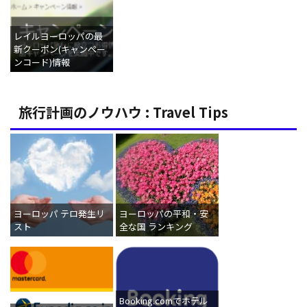
レイルヨーロッパの最
新クーポン(キャンペー
ンコード)情報
旅行計画のノウハウ : Travel Tips
ヨーロッパ テロ発生リ
ヨーロッパの平和・安
スト
全な国 ランキング
Booking.comでホテル