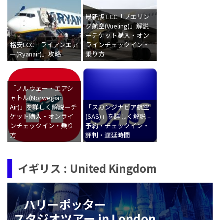
最新版 LCC「ブエリン
グ航空(Vueling)」解説
ーチケット購入・オン
格安LCC「ライアンエア
ラインチェックイン・
ー(Ryanair)」攻略
乗り方
「ノルウェー・エアシ
ャトル(Norwegian
Air)」を詳しく解説ーチ
「スカンジナビア航空
ケット購入・オンライ
(SAS)」を詳しく解説 –
ンチェックイン・乗り
予約・チェックイン・
方
評判・遅延時間
イギリス : United Kingdom
ハリーポッター
スタジオツアー in London