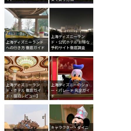
上海ディズニーラン
上海ディズニーランド
ド・公式ホテル お得な
への行き方 徹底ガイド
予約サイト徹底調査
上海ディズニーラン
上海ディズニーのショ
ド・ホテル 徹底ガイ
ー・パレード 完全ガイ
ド・宿泊レビュー】
ド
キャラクター・ダイニ