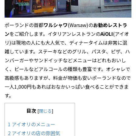
ポーランドの首都
ワルシャワ
(Warsaw)の
お勧め
レストラ
ン
をご紹介します。イタリアンレストランの
AïOLI
(アイオ
リ)は現地の人にも大人気で、ディナータイムは非常に混
雑しています。ステーキなどのグリル、パスタ、ピザ、ハ
ンバーガーやサンドイッチなどメニューはどれもおいし
く、ビールなどアルコールの種類も豊富です。オシャレで
高級感もありますが、料金が物価も安いポーランドなので
一人1,000円もあればおなかいっぱい食べることができま
す。
目次
[
閉じる
]
1
アイオリのメニュー
2
アイオリの店の雰囲気