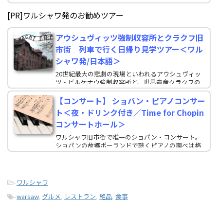
[PR]ワルシャワ発のお勧めツアー
アウシュヴィッツ強制収容所とクラクフ旧
市街 列車で行く日帰り見学ツアー＜ワル
シャワ発/日本語＞
20世紀最大の悲劇の現場といわれるアウシュヴィッ
ツ・ビルケナウ強制収容所と、世界遺産クラクフの
旧市街を日本語ガイドがご案内します。ワルシャワ
のみにご滞在予定の方も無理なく参加できる日帰り
【コンサート】 ショパン・ピアノコンサー
ツアーです！
ト＜夜・ドリンク付き／Time for Chopin
コンサートホール＞
ワルシャワ旧市街で唯一のショパン・コンサート。
ショパンの故郷ポーランドで聴くピアノの調べは格
別です。ワルシャワ観光の後は『ノクターン』や『マ
ズルカ』、『ポロネーズ』などの楽曲に酔いしれ、
素敵な夜を過ごしてみてはいかがですか？
-
ワルシャワ
-
warsaw
,
グルメ
,
レストラン
,
絶品
,
食事