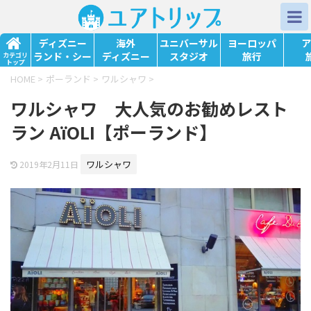
ディズニー
海外
ユニバーサル
ヨーロッパ
ア
ランド・シー
ディズニー
スタジオ
旅行
カテゴリ
トップ
HOME
>
ポーランド
>
ワルシャワ
>
ワルシャワ 大人気のお勧めレスト
ラン AïOLI【ポーランド】
ワルシャワ
2019年2月11日