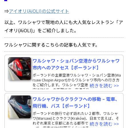
⇒
アイオリ(AïOLI)の公式サイト
以上、ワルシャワで現地の人にも大人気なレストラン「ア
イオリ(AïOLI)」をご紹介しました。
ワルシャワに関するこちらの記事も人気です。
ワルシャワ・ショパン空港からワルシャワ
市内へのアクセス【ポーランド】
ポーランドの主要空港ワルシャワ・ショパン空港(Wa
rsaw Chopin Airport)からワルシャワ市内への行き方
をご紹介します。ワルシャワ空港からワルシャワ市
続きを読む >>
内は約10kmの距離です。交通手段は
ワルシャワからクラクフへの移動 – 電車、
飛行機、バス【ポーランド】
ポーランドの旅行で必ず訪れたい２都市、ワルシャ
ワ(Warsaw)とクラクフ(Kraków)、日本で言えば、そ
れぞれ東京と京都にあたる都市です。 距離は約300k
続きを読む >>
mで、電車で約2時間半くらいの距離