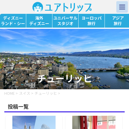
ディズニー
海外
ユニバーサル
ヨーロッパ
アジア
ランド・シー
ディズニー
スタジオ
旅行
旅行
チューリッヒ
HOME
>
スイス
>
チューリッヒ
>
投稿一覧