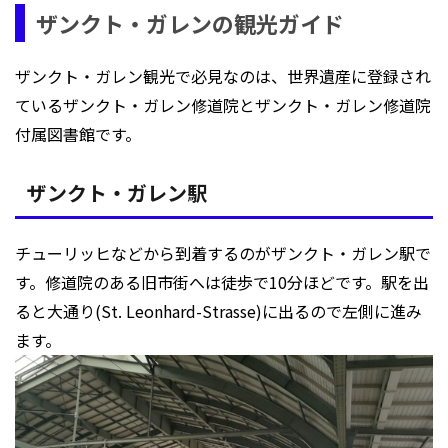
も人気のシュタイン・アム・ラインとザンクト・ガ
ザンクト・ガレンの観光ガイド
レン、そしてドイツのマイナウ島にご案内いたしま
す♪
ザンクト・ガレン観光で必見なのは、世界遺産に登録され
ているザンクト・ガレン修道院とザンクト・ガレン修道院
付属図書館です。
ザンクト・ガレン駅
チューリッヒなどから到着するのがザンクト・ガレン駅で
す。修道院のある旧市街へは徒歩で10分ほどです。駅を出
ると大通り(St. Leonhard-Strasse)に出るので左側に進み
ます。