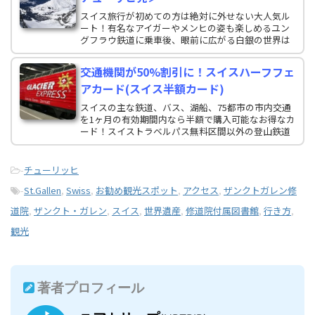
スイス旅行が初めての方は絶対に外せない大人気ル
ート！有名なアイガーやメンヒの姿も楽しめるユン
グフラウ鉄道に乗車後、眼前に広がる白銀の世界は
圧巻の一言！アレッチ氷河や氷の宮殿、プラトー・
テラスなど見所もたくさんあります！
交通機関が50%割引に！スイスハーフフェ
アカード(スイス半額カード)
スイスの主な鉄道、バス、湖船、75都市の市内交通
を1ヶ月の有効期間内なら半額で購入可能なお得なカ
ード！スイストラベルパス無料区間以外の登山鉄道
やケーブルカーの料金も半額に。Eチケットなので、
受取りの手間なし！山岳リゾートに必携なカードで
す。
-
チューリッヒ
-
St.Gallen
,
Swiss
,
お勧め観光スポット
,
アクセス
,
ザンクトガレン修
道院
,
ザンクト・ガレン
,
スイス
,
世界遺産
,
修道院付属図書館
,
行き方
,
観光
著者プロフィール