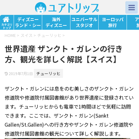
ディズニー
海外
ユニバーサル
ヨーロッパ
ア
ランド・シー
ディズニー
スタジオ
旅行
カテゴリ
トップ
HOME
>
スイス
>
チューリッヒ
>
世界遺産 ザンクト・ガレンの行き
方、観光を詳しく解説【スイス】
チューリッヒ
2019年7月1日
ザンクト・ガレンには息をのむ美しさのザンクト・ガレン
修道院や修道院付属図書館があり世界遺産に登録されてい
ます。チューリッヒからも電車で1時間ほどで気軽に訪問
できます。ここでは、ザンクト・ガレン(Sankt
Gallen/St.Gallen)への行き方やザンクト・ガレン修道院や
修道院付属図書館の観光について詳しく解説します。