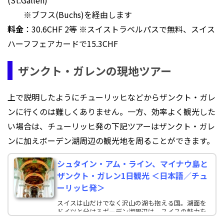
(St.Gallen)
※ブフス(Buchs)を経由します
料金
：30.6CHF 2等 ※スイストラベルパスで無料、スイス
ハーフフェアカードで15.3CHF
ザンクト・ガレンの現地ツアー
上で説明したようにチューリッヒなどからザンクト・ガレ
ンに行くのは難しくありません。一方、効率よく観光した
い場合は、チューリッヒ発の下記ツアーはザンクト・ガレ
ンに加えボーデン湖周辺の観光地を周ることができます。
シュタイン・アム・ライン、マイナウ島と
ザンクト・ガレン1日観光 ＜日本語／チュ
ーリッヒ発＞
スイスは山だけでなく沢山の湖も抱える国。湖面を
ドイツと分けるボーデン湖周辺は、スイスの魅力を
再発見できる町が数多くあります。今回はその中で