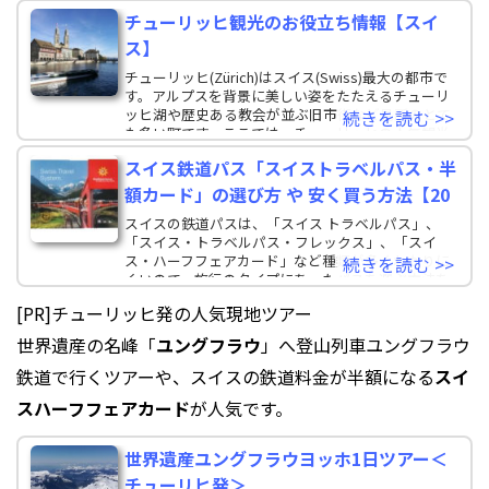
チューリッヒ観光のお役立ち情報【スイ
ス】
チューリッヒ(Zürich)はスイス(Swiss)最大の都市で
す。アルプスを背景に美しい姿をたたえるチューリ
ッヒ湖や歴史ある教会が並ぶ旧市街など見所のとて
続きを読む >>
も多い町です。ここでは、チューリッヒの人気観光
スイス鉄道パス「スイストラベルパス・半
額カード」の選び方 や 安く買う方法【20
スイスの鉄道パスは、「スイス トラベルパス」、
「スイス・トラベルパス・フレックス」、「スイ
ス・ハーフフェアカード」など種類が多くわかりに
続きを読む >>
くいので、旅行のタイプにあったパスを選ぶ方法を
わかりやすく解
[PR]チューリッヒ発の人気現地ツアー
世界遺産の名峰「
ユングフラウ
」へ登山列車ユングフラウ
鉄道で行くツアーや、スイスの鉄道料金が半額になる
スイ
スハーフフェアカード
が人気です。
世界遺産ユングフラウヨッホ1日ツアー＜
チューリヒ発＞