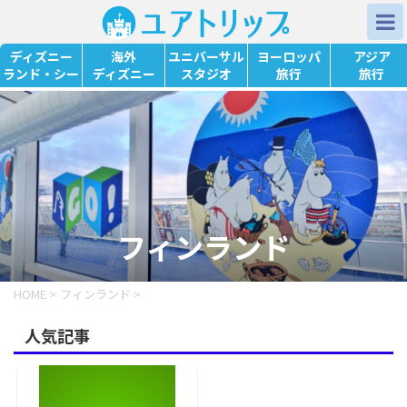
ディズニー
海外
ユニバーサル
ヨーロッパ
アジア
ランド・シー
ディズニー
スタジオ
旅行
旅行
フィンランド
HOME
>
フィンランド
>
人気記事