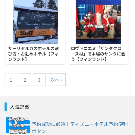
サーリセルカのホテルの選
ロヴァニエミ「サンタクロ
び方・お勧めホテル【フィ
ース村」で本場のサンタに会
ンランド】
う【フィンランド】
1
2
3
次へ »
人気記事
予約成功に必須！ディズニーホテル予約便利
ボタン