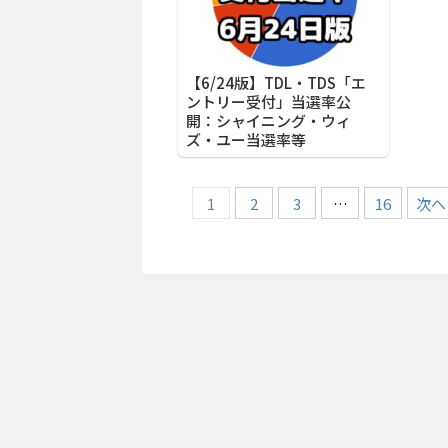
【6/24版】TDL・TDS「エ
ントリー受付」当選率公
開：シャイニング・ウィ
ズ・ユー当選率等
1
2
3
…
16
次へ 