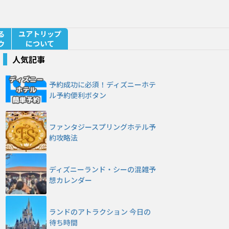
る
ユアトリップ
ウ
について
人気記事
予約成功に必須！ディズニーホテ
ル予約便利ボタン
ファンタジースプリングホテル予
約攻略法
ディズニーランド・シーの混雑予
想カレンダー
ランドのアトラクション 今日の
待ち時間