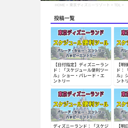
HOME
>
東京ディズニーリゾート
>
TDL
>
投稿一覧
【日付指定】ディズニーラン
【明
ド：「スケジュール便利ツー
ド：
ル」ショー・パレード・エ
ル」
ントリー
ント
ディズニーランド：「スケジ
【明