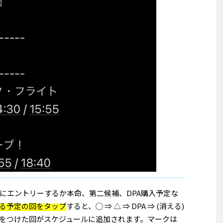
にエントリーするか本命、第二候補、DPA購入予定な
る予定の回をタップ
すると、◯ ⇒ △ ⇒ DPA ⇒ (消える)
をつけた回がスケジュールに追加されます。マークは