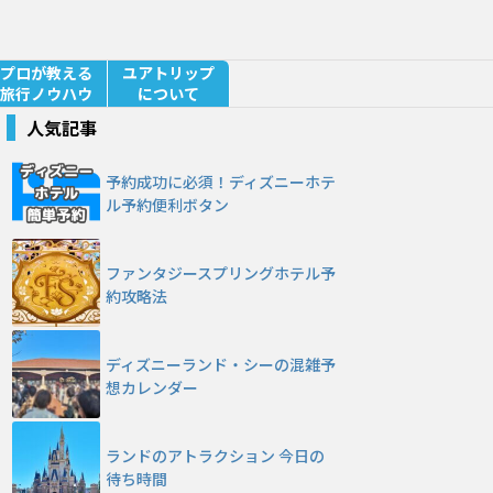
プロが教える
ユアトリップ
旅行ノウハウ
について
人気記事
予約成功に必須！ディズニーホテ
ル予約便利ボタン
ファンタジースプリングホテル予
約攻略法
ディズニーランド・シーの混雑予
想カレンダー
ランドのアトラクション 今日の
待ち時間