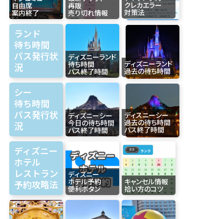
クレカエラー
自由席
再販
対策法
案内終了
売り切れ情報
ランド
待ち時間
パス発行状
ディズニーランド
ディズニーランド
待ち時間
況
過去の待ち時間
パス終了時間
シー
待ち時間
パス発行状
ディスニーシー
ディズニーシー
過去の待ち時間
今日の待ち時間
況
パス終了時間
パス終了時間
ディズニー
ホテル
レストラン
ディズニー
ホテル予約
キャンセル情報
予約攻略法
便利ボタン
拾い方のコツ