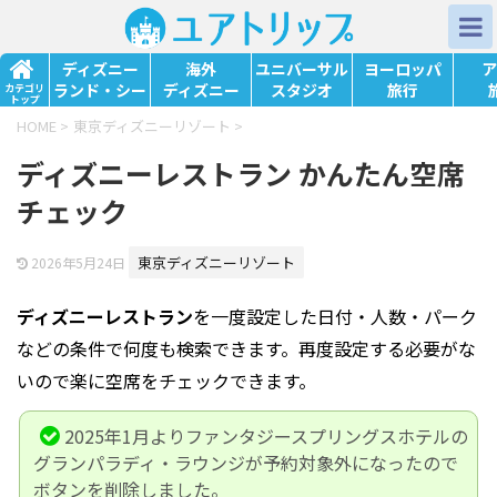
ディズニー
海外
ユニバーサル
ヨーロッパ
ア
ランド・シー
ディズニー
スタジオ
旅行
カテゴリ
トップ
HOME
>
東京ディズニーリゾート
>
ディズニーレストラン かんたん空席
チェック
東京ディズニーリゾート
2026年5月24日
ディズニーレストラン
を一度設定した日付・人数・パーク
などの条件で何度も検索できます。再度設定する必要がな
いので楽に空席をチェックできます。
2025年1月よりファンタジースプリングスホテルの
グランパラディ・ラウンジが予約対象外になったので
ボタンを削除しました。