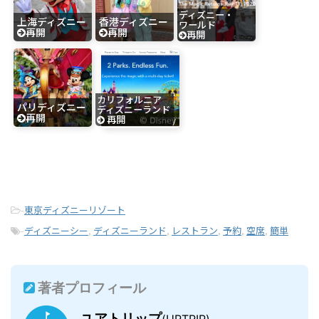
ディズニー・
上海ディズニー
香港ディズニー
ワールド
再開
再開
再開
カリフォルニア
パリディズニー
ディズニーランド
再開
再開
-
東京ディズニーリゾート
-
ディズニーシー
,
ディズニーランド
,
レストラン
,
予約
,
空席
,
簡単
著者プロフィール
ユアトリップ
(URTRIP)