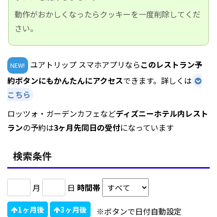
動作がおかしくなったらクッキーを一度削除してくだ
さい。
ユアトリップ スマホアプリなら
このレストラン予
NEW!
約ボタンにもかんたんにアクセス
できます。詳しくは
こちら
ロッツォ・ガーデンカフェなど
ディズニーホテル内レスト
ラン
の予約は
3ヶ月先同日の受付
になっています
検索条件
月
日
時間帯
1ヶ月後
3ヶ月後
※ボタンで日付自動設定