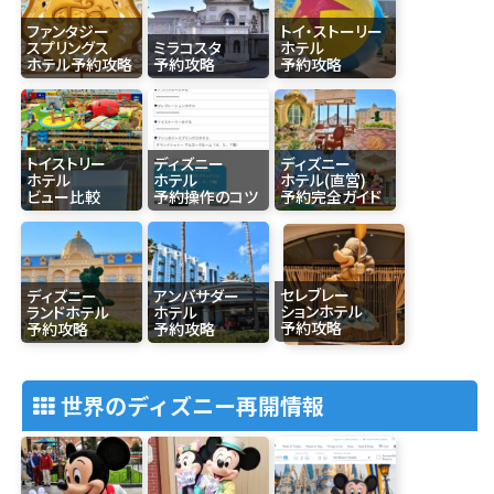
ファンタジー
トイ・ストーリー
スプリングス
ミラコスタ
ホテル
ホテル予約攻略
予約攻略
予約攻略
トイストリー
ディズニー
ディズニー
ホテル
ホテル
ホテル(直営)
ビュー比較
予約操作のコツ
予約完全ガイド
セレブレー
ディズニー
アンバサダー
ションホテル
ランドホテル
ホテル
予約攻略
予約攻略
予約攻略
世界のディズニー再開情報