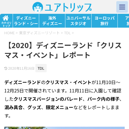
ディズニー
海外
ユニバーサル
ヨーロッパ
ア
ランド・シー
ディズニー
スタジオ
旅行
カテゴリ
トップ
HOME
>
東京ディズニーリゾート
>
TDL
>
【2020】ディズニーランド「クリス
マス・イベント」レポート
TDL
2020年11月16日
ディズニーランド
の
クリスマス
・
イベント
が11月10日～
12月25日で開催されています。11月11日に入園して確認
した
クリスマスバージョンの
パレード
、
パーク内の様子
、
混み具合
、
グッズ
、
限定メニュー
などをレポートしまま
す。