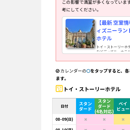
この影響で満室が多くなっていま
考にしてください。
【最新 空室
ィズニーラン
ホテル
トイ・ストーリーホ
などディズニーホテ
テル予約サイトの空室状
ホアプリならスクエ
られます。詳しくは 
カレンダーの
をタップすると、各
ます。
トイ・ストーリーホテル
スタン
スタン
ベイ
ダード
日付
ダード
ビュー
(4名対応)
08-09(日)
08-10(月)