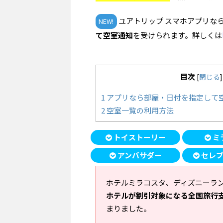
ユアトリップ スマホアプリな
NEW!
て空室通知
を受けられます。詳しくは
目次
[
閉じる
]
1
アプリなら部屋・日付を指定して
2
空室一覧の利用方法
トイストーリー
ミ
アンバサダー
セレブ
ホテルミラコスタ、ディズニーラ
ホテルが割引対象になる全国旅行
まりました。