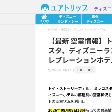
ディズニ
ディズニー
海外
ランド・シー
ディズニー
カテゴリ
トップ
HOME
>
東京ディズニーリゾート
>
TDL
>
【最新 空室情報】
スタ、ディズニーラ
レブレーションホテ
TDL
TDS
2022年10月12日
トイ・ストーリーホテル
、
ミラコス
ィズニーホテル
の
部屋別
の
空室状況
を
トの空室状況を利用)。
2026年08月08日18時
時点での最新情