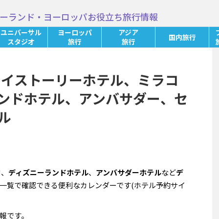
ーランド・ヨーロッパお役立ち旅行情報
ユニバーサル
ヨーロッパ
アジア
国内旅行
スタジオ
旅行
旅行
トイストーリーホテル、ミラコ
ンドホテル、アンバサダー、セ
ル
タ
、
ディズニーランドホテル
、
アンバサダーホテル
など
デ
一覧で確認できる便利なカレンダーです(ホテル予約サイ
報です。