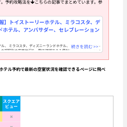
す。予約攻略法を
こちらの記事でまとめています。参
情報】トイストーリーホテル、ミラコスタ、デ
ドホテル、アンバサダー、セレブレーション
テル、 ミラコスタ、ディズニーランドホテル、アンバサダーホテル
続きを読む >>
ルの部屋別の空室状況を一覧で確認できる便利なカレンダーです(ホ
況を利用)。 時点での最新情報です。 new! ユアトリップ スマ
アビューなど部屋タイプと宿泊希望日程を指定して空室通知を受け
こちら トイストーリー
ホテル予約で最新の空室状況を確認できるページに飛べ
スクエア
ビュー