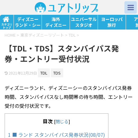
ディズニー
海外
ユニバーサル
ヨーロッパ
ア
ランド・シー
ディズニー
スタジオ
旅行
カテゴリ
トップ
HOME
>
東京ディズニーリゾート
>
TDL
>
【TDL・TDS】スタンバイパス発
券・エントリー受付状況
TDL
TDS
2021年12月29日
ディズニーランド、ディズニーシーのスタンバイパス発券
時間、スタンバイパスなし時間帯の待ち時間、エントリー
受付の受付状況です。
目次
[
閉じる
]
1
■ ランド スタンバイパス発券状況(08/07)