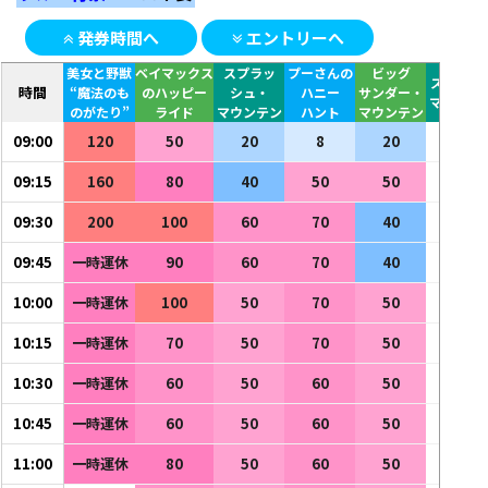
発券時間へ
エントリーへ
美女と野獣
ベイマックス
スプラッ
プーさんの
ビッグ
スペース
時間
“魔法のも
のハッピー
シュ・
ハニー
サンダー・
マウンテ
のがたり”
ライド
マウンテン
ハント
マウンテン
09:00
120
50
20
8
20
－
09:15
160
80
40
50
50
－
09:30
200
100
60
70
40
－
09:45
一時運休
90
60
70
40
－
10:00
一時運休
100
50
70
50
－
10:15
一時運休
70
50
70
50
－
10:30
一時運休
60
50
60
50
－
10:45
一時運休
60
50
60
50
－
11:00
一時運休
80
50
60
50
－