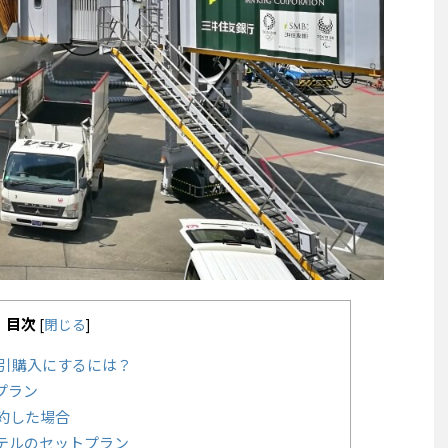
目次
[
閉じる
]
割引購入にするには？
プラン
約した場合
テルのセットプラン