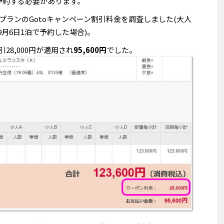
で予約する必要があります。
プランの
Gotoキャンペーン
割引料金を調査しました(大人
9月6日1泊で予約した場合)。
割引28,000円が適用され
95,600円
でした。