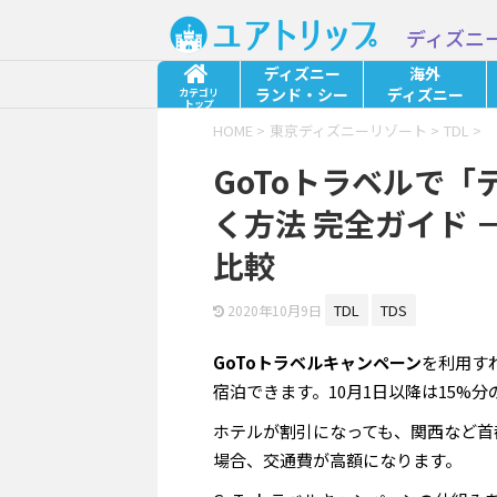
ディズニ
ディズニー
海外
ランド・シー
ディズニー
カテゴリ
トップ
HOME
>
東京ディズニーリゾート
>
TDL
>
GoToトラベルで
く方法 完全ガイド 
比較
TDL
TDS
2020年10月9日
GoToトラベルキャンペーン
を利用す
宿泊できます。10月1日以降は15%
ホテルが割引になっても、関西など首
場合、交通費が高額になります。