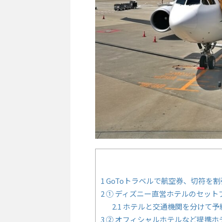
1
GoToトラベルで航空券、切符を
2
① ディズニー直営ホテルのセット
2.1
ホテルと交通機関を分けて予
3
② オフィシャルホテルなど提携ホ