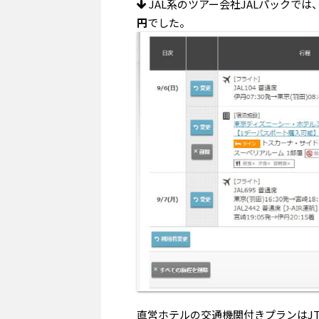
JAL系のツアー会社JALパックでは、1
円
でした。
直営ホテルの交通機関付きプランはJ