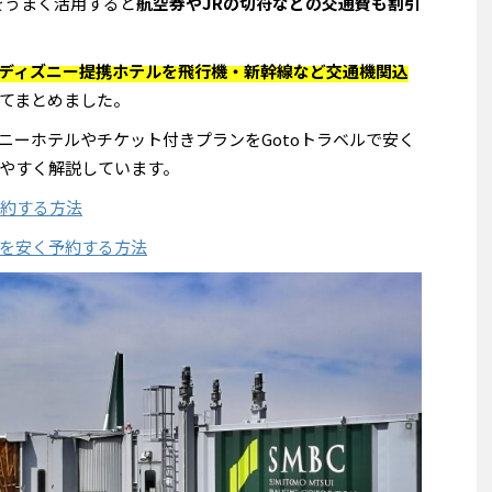
をうまく活用すると
航空券やJRの切符などの交通費も割引
ディズニー提携ホテルを
飛行機
・
新幹線
など
交通機関
込
てまとめました。
ニーホテルやチケット付きプランをGotoトラベルで安く
やすく解説しています。
約する方法
を安く予約する方法