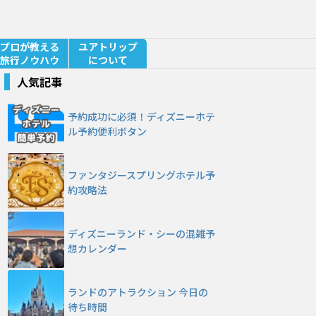
プロが教える
ユアトリップ
旅行ノウハウ
について
人気記事
予約成功に必須！ディズニーホテ
ル予約便利ボタン
ファンタジースプリングホテル予
約攻略法
ディズニーランド・シーの混雑予
想カレンダー
ランドのアトラクション 今日の
待ち時間