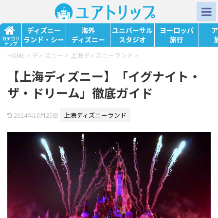
ディズニー
海外
ユニバーサル
ヨーロッパ
ア
ランド・シー
ディズニー
スタジオ
旅行
カテゴリ
トップ
HOME
>
ディズニー
>
上海ディズニーランド
>
【上海ディズニー】「イグナイト・
ザ・ドリーム」徹底ガイド
上海ディズニーランド
2024年10月25日