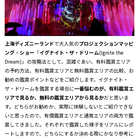
上海ディズニーランド
で大人気の
プロジェクションマッピ
ング
・
ショー
「
イグナイト・ザ・ドリーム
(Ignite the
Dream)」の攻略法として、混雑ぐあい、有料鑑賞エリア
の予約方法、有料鑑賞エリアと無料鑑賞エリアの比較、お
勧めの鑑賞ポイントなどをご紹介します。イグナイト・
ザ・ドリームを鑑賞する場合に
一番悩むのが、有料鑑賞エ
リアで見るか、無料の鑑賞エリアから見るか
だと思いま
す。どちらがお勧めか、実際に体験しないとご紹介できな
いと思ったので、有償鑑賞エリアと通常エリアの両方で鑑
賞してきました。それぞれで鑑賞した様子をリアルにレポ
ートしますので、どちらにするか決める際にかなり参考に