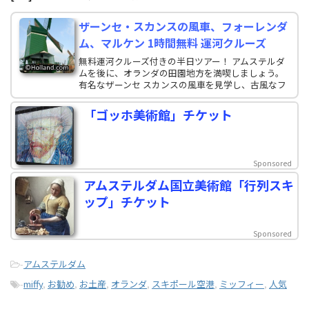
ザーンセ・スカンスの風車、フォーレンダ
ム、マルケン 1時間無料 運河クルーズ
無料運河クルーズ付きの半日ツアー！ アムステルダ
ムを後に、オランダの田園地方を満喫しましょう。
有名なザーンセ スカンスの風車を見学し、古風なフ
ォーレンダムとマルケンの漁村を散策し、オランダ
の伝統チーズ農場を訪問しましょう
「ゴッホ美術館」チケット
Sponsored
アムステルダム国立美術館「行列スキ
ップ」チケット
Sponsored
-
アムステルダム
-
miffy
,
お勧め
,
お土産
,
オランダ
,
スキポール空港
,
ミッフィー
,
人気