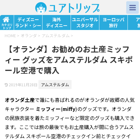
ディズニー
海外
ユニバーサル
ヨーロッパ
ア
ランド・シー
ディズニー
スタジオ
旅行
カテゴリ
トップ
HOME
>
オランダ
>
アムステルダム
>
【オランダ】お勧めのお土産ミッフ
ィー グッズをアムステルダム スキポ
ール空港で購入
アムステルダム
2019年11月28日
オランダ土産
で誰にも喜ばれるのがオランダが故郷の人気
キャラクター
ミッフィー
(
miffy
)のグッズです。オランダ
の民族衣装を着たミッフィーなど限定のグッズも購入でき
ます。ここでは旅の最後でもお土産購入が間に合うアムス
テルダム スキポール空港のチェックイン前とチェックイ