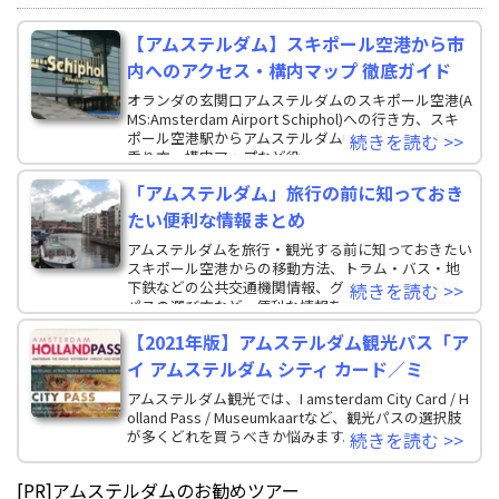
【アムステルダム】スキポール空港から市
内へのアクセス・構内マップ 徹底ガイド
オランダの玄関口アムステルダムのスキポール空港(A
MS:Amsterdam Airport Schiphol)への行き方、スキ
ポール空港駅からアムステルダム中央駅への電車の
続きを読む >>
乗り方、構内マップなど役
「アムステルダム」旅行の前に知っておき
たい便利な情報まとめ
アムステルダムを旅行・観光する前に知っておきたい
スキポール空港からの移動方法、トラム・バス・地
下鉄などの公共交通機関情報、グルメ、お得な観光
続きを読む >>
パスの選び方など、便利な情報をまとめます。 詳し
い
【2021年版】アムステルダム観光パス「ア
イ アムステルダム シティ カード／ミ
アムステルダム観光では、I amsterdam City Card / H
olland Pass / Museumkaartなど、観光パスの選択肢
が多くどれを買うべきか悩みます。 どの観光パ
続きを読む >>
[PR]アムステルダムのお勧めツアー