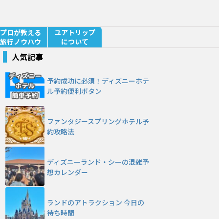
プロが教える
ユアトリップ
旅行ノウハウ
について
人気記事
予約成功に必須！ディズニーホテ
ル予約便利ボタン
ファンタジースプリングホテル予
約攻略法
ディズニーランド・シーの混雑予
想カレンダー
ランドのアトラクション 今日の
待ち時間