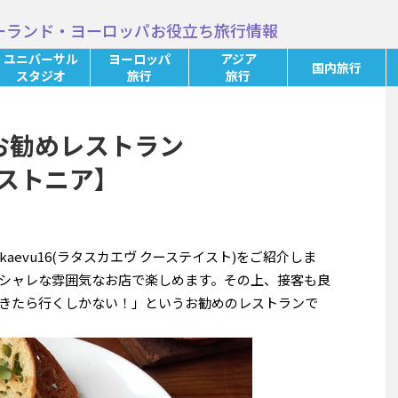
ーランド・ヨーロッパお役立ち旅行情報
ユニバーサル
ヨーロッパ
アジア
国内旅行
スタジオ
旅行
旅行
のお勧めレストラン
【エストニア】
skaevu16(ラタスカエヴ クーステイスト)をご紹介しま
シャレな雰囲気なお店で楽しめます。その上、接客も良
きたら行くしかない！」というお勧めのレストランで