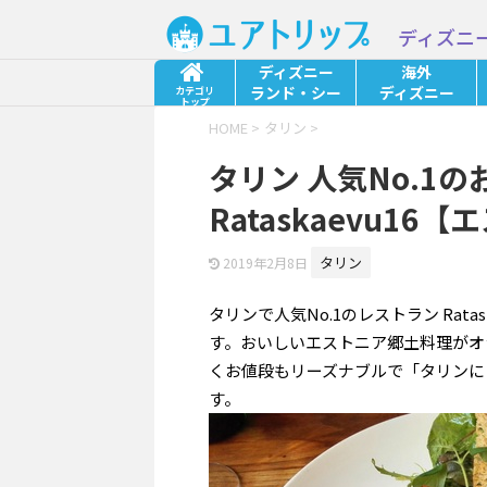
ディズニ
ディズニー
海外
ランド・シー
ディズニー
カテゴリ
トップ
HOME
>
タリン
>
タリン 人気No.1
Rataskaevu16
タリン
2019年2月8日
タリンで人気No.1のレストラン Rata
す。おいしいエストニア郷土料理がオ
くお値段もリーズナブルで「タリンに
す。