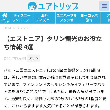
ディズニー
海外
ユニバーサル
ヨーロッパ
ア
ランド・シー
ディズニー
スタジオ
旅行
カテゴリ
トップ
HOME
>
タリン
>
【エストニア】タリン観光のお役立
ち情報 4選
タリン
2017年7月6日
バルト三国のエストニア(Estonia)の首都タリン(Tallin)
は、美しい中世の町並みが残り世界遺産としても登録され
ています。フィンランドのヘルシンキからフェリーでバル
ト海を渡り2時間ほどで行けるため、最近人気が出ていま
す。治安も良く、物価も北欧の2分の1から3分の1程度と安
く、これからますます人気がでることが予想されます。