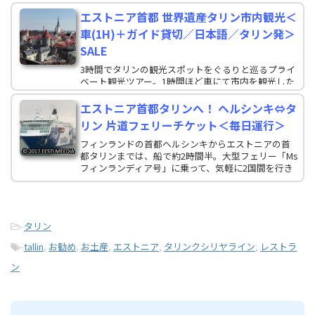
エストニア首都 世界遺産タリン市内観光＜
車(1H)＋ガイド貸切／日本語／タリン発＞
SALE
3時間でタリンの観光スポットをぐるりと巡るプライ
ベート観光ツアー。1時間ほど車にて市内を観光した
後は、迷路になりそうなタリン旧市街の徒歩観光
へ。石畳の路地裏歩きへご案内します。専属の日本
エストニア首都タリンへ！ ヘルシンキ⇔タ
語ガイドがご案内しますので、ゆったり過ごせます。
リン 片道フェリーチケット＜毎日運行＞
フィンランドの首都ヘルシンキからエストニアの首
都タリンまでは、船で約2時間半。大型フェリー「Ms
フィンランディア号」に乗って、気軽に2国間を行き
来しましょう。片道チケットなので、往路と復路を滞
在時間によって選べるのも魅力です。
-
タリン
-
tallin
,
お勧め
,
お土産
,
エストニア
,
タリンクシリヤライン
,
レストラ
ン