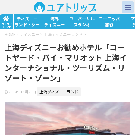
ディズニー
海外
ユニバーサル
ヨーロッパ
ア
ランド・シー
ディズニー
スタジオ
旅行
カテゴリ
トップ
HOME
>
ディズニー
>
上海ディズニーランド
>
上海ディズニーお勧めホテル「コー
トヤード・バイ・マリオット 上海イ
ンターナショナル・ツーリズム・リ
ゾート・ゾーン」
上海ディズニーランド
2024年10月25日