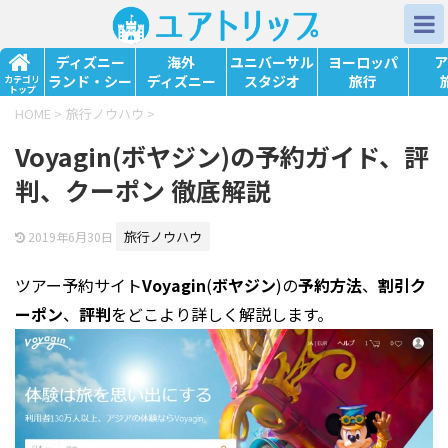
ディズニー
海外
ユニバーサル
ヨーロッパ
ア
ランド・シー
ディズニー
スタジオ
旅行
カテゴリ
トップ
HOME
>
旅行ノウハウ
>
Voyagin(ボヤジン)の予約ガイド、評
判、クーポン 徹底解説
旅行ノウハウ
2019年6月30日
ツアー予約サイト
Voyagin
(
ボヤジン
)の
予約方法
、
割引
ク
ーポン
、
評判
をどこより詳しく解説します。