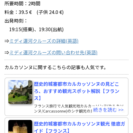
所要時間：2時間
料金：39.5 € (子供 24.0 €)
出発時刻：
19:15(搭乗)、19:30(出航)
⇒
ミディ運河クルーズの詳細(英語)
⇒
ミディ運河クルーズの問い合わせ先(英語)
カルカソンヌに関するこちらの記事も人気です。
歴史的城塞都市カルカッソンヌの見どこ
ろ、おすすめ観光スポット解説【フラン
ス】
フランス旅行で人気観光地カルカッソンヌ(カルカソ
続きを読む >>
ンヌ/Carcassonne)のシテ観光の見どころ、おすすめ
の観光スポットを詳しくご紹介します。 カルカソン
ヌ シテの地図 歴史的城
歴史的城塞都市カルカッソンヌ観光 徹底ガ
イド【フランス】