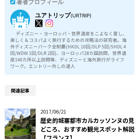
著者プロフィール
ユアトリップ
(URTRIP)
ディズニー・ヨーロッパ・世界遺産をこよなく愛し、
楽しく＆コスパよく旅行するための攻略法の研究者。海
外ディズニーパーク全制覇(HKDL 10回/DLP 5回/SHDL 4
回/WDW 1回/DLR 2回)、ヨーロッパ28カ国訪問、世界遺
産140カ所以上訪問等、ディズニーと海外旅行がライフ
ワーク。エントリー外しの達人
関連記事
2017/06/21
歴史的城塞都市カルカッソンヌの見
どころ、おすすめ観光スポット解説
【フランス】