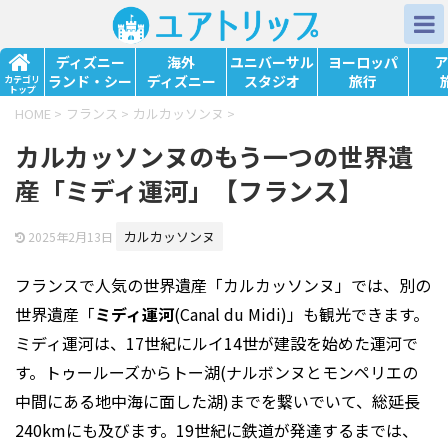
ディズニー
海外
ユニバーサル
ヨーロッパ
ア
ランド・シー
ディズニー
スタジオ
旅行
カテゴリ
トップ
HOME
>
フランス
>
カルカッソンヌ
>
カルカッソンヌのもう一つの世界遺
産「ミディ運河」【フランス】
カルカッソンヌ
2025年2月13日
フランスで人気の世界遺産「カルカッソンヌ」では、別の
世界遺産「
ミディ運河
(Canal du Midi)」も観光できます。
ミディ運河は、17世紀にルイ14世が建設を始めた運河で
す。トゥールーズからトー湖(ナルボンヌとモンペリエの
中間にある地中海に面した湖)までを繋いでいて、総延長
240kmにも及びます。19世紀に鉄道が発達するまでは、