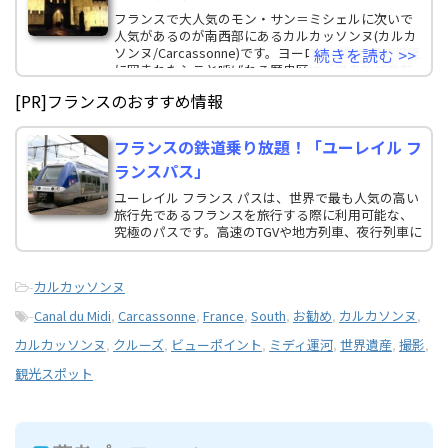
フランスで大人気のモン・サン＝ミシェルに次いで
人気があるのが南西部にあるカルカッソンヌ(カルカ
ソンヌ/Carcassonne)です。ヨーロッパ最大級の城壁
続きを読む >>
に囲まれたシテと呼ばれる歴史区は「歴史的城塞都
[PR]フランスのおすすめ情報
フランスの鉄道乗り放題！「ユーレイル フ
ランスパス」
ユーレイル フランス パスは、世界で最も人気の高い
旅行先であるフランスを旅行する際に利用可能な、
究極のパスです。高速のTGVや地方列車、夜行列車に
飛び乗り、この荘厳な国にある、数々の歴史財産や
著名な歴史的建造物、独特な文化遺産を巡りましょ
う。
-
カルカッソンヌ
-
Canal du Midi
,
Carcassonne
,
France
,
South
,
お勧め
,
カルカソンヌ
,
カルカッソンヌ
,
クルーズ
,
ビューポイント
,
ミディ運河
,
世界遺産
,
撮影
,
観光スポット