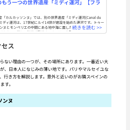
のもう一つの世界遺産「ミディ運河」【フラ
「カルカッソンヌ」では、別の世界遺産「ミディ運河(Canal du
す。ミディ運河は、17世紀にルイ14世が建設を始めた運河です。トゥー
続きを読む >>
ボンヌとモンペリエの中間にある地中海に面した湖)までを繋いでい
及びます。19世紀に鉄道が発達するまでは、主要な輸送ルートでし
カルカッソンヌを経由して
クセス
らない理由の一つが、その場所にあります。一番近い大
)ですが、日本人になじみの薄い地です。パリやマルセイユな
、行き方を解説します。意外と近いのがお隣スペインの
きます。
ソンヌ