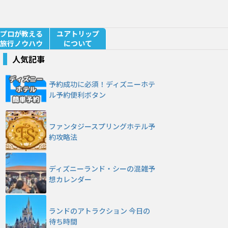
プロが教える
ユアトリップ
旅行ノウハウ
について
人気記事
予約成功に必須！ディズニーホテ
ル予約便利ボタン
ファンタジースプリングホテル予
約攻略法
ディズニーランド・シーの混雑予
想カレンダー
ランドのアトラクション 今日の
待ち時間