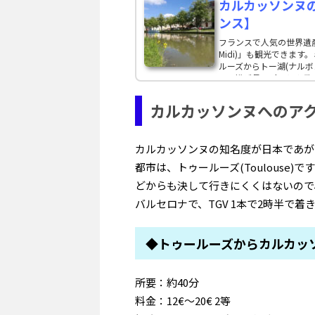
カルカッソンヌ
ンス】
フランスで人気の世界遺産
Midi)」も観光できま
ルーズからトー湖(ナル
て、総延長240kmにも
た。ミディ運河は途中、
カルカッソンヌへのア
カルカッソンヌの知名度が日本であが
都市は、トゥールーズ(Toulouse
どからも決して行きにくくはないので
バルセロナで、TGV 1本で2時半で着
◆トゥールーズからカルカッ
所要：約40分
料金：12€～20€ 2等