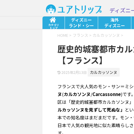
ディズニ
ディズニー
海外
ランド・シー
ディズニー
カテゴリ
トップ
HOME
>
フランス
>
カルカッソンヌ
>
歴史的城塞都市カル
【フランス】
カルカッソンヌ
2025年2月13日
フランスで大人気のモン・サン＝ミシ
ヌ
(
カルカソンヌ
/
Carcassonne
)です
区は「歴史的城塞都市カルカソンヌ」
ルカッソンヌを見ずして死ぬな」
とい
本での知名度はまだまだです。モン・
日本で人気の観光地に似た素晴らしさ
す。