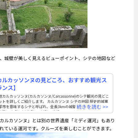
、城壁が美しく見えるビューポイント、シテの地図など
カルカッソンヌの見どころ、おすすめ観光ス
ランス】
ルカッソンヌ(カルカソンヌ/Carcassonne)のシテ観光の見どこ
トを詳しくご紹介します。 カルカソンヌ シテの地図 歴史的城塞
続きを読む >>
都市を意味するシテと呼ばれ、全長3kmの城壁に覆われています。
)城壁の内側と(2)外側から城壁の眺望、の2つを楽しむことができま
が
カルカソンヌ」とは別の世界遺産「ミディ運河」もあり
れている運河です。クルーズを楽しむことができます。