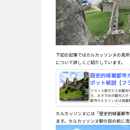
下記の記事ではカルカッソンヌの見所
について詳しくご紹介しています。
歴史的城塞都市
ポット解説【フ
フランス旅行で人気観光地カ
ろ、おすすめの観光スポッ
都市カルカソンヌは城塞
カルカッソンヌ観光は(1
す。ぜひお勧めしたいの
カルカッソンヌには「歴史的城塞都市
ます。カルカッソンヌ駅の目の前に流