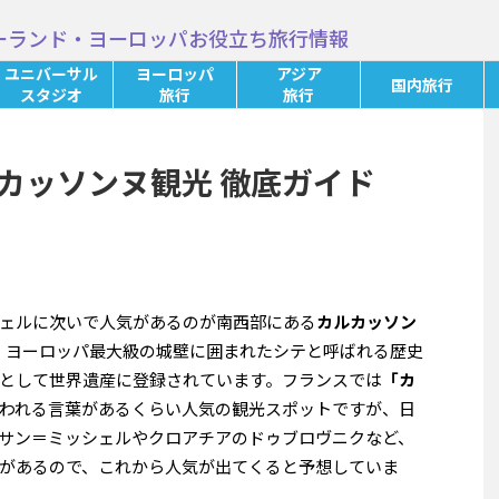
ーランド・ヨーロッパお役立ち旅行情報
ユニバーサル
ヨーロッパ
アジア
国内旅行
スタジオ
旅行
旅行
カッソンヌ観光 徹底ガイド
ェルに次いで人気があるのが南西部にある
カルカッソン
。ヨーロッパ最大級の城壁に囲まれたシテと呼ばれる歴史
として世界遺産に登録されています。フランスでは
「カ
われる言葉があるくらい人気の観光スポットですが、日
サン＝ミッシェルやクロアチアのドゥブロヴニクなど、
があるので、これから人気が出てくると予想していま