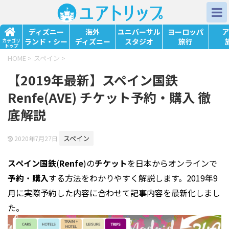
ディズニー
海外
ユニバーサル
ヨーロッパ
ア
ランド・シー
ディズニー
スタジオ
旅行
カテゴリ
トップ
HOME
>
スペイン
>
【2019年最新】スペイン国鉄
Renfe(AVE) チケット予約・購入 徹
底解説
スペイン
2020年7月27日
スペイン国鉄
(
Renfe
)の
チケット
を日本からオンラインで
予約
・
購入
する方法をわかりやすく解説します。2019年9
月に実際予約した内容に合わせて記事内容を最新化しまし
た。