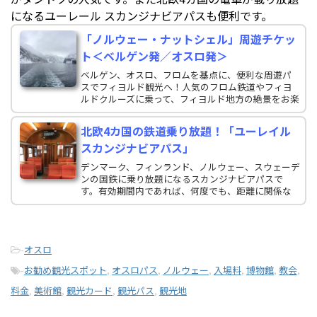
になるユーレール スカンジナビアパスも便利です。
「ノルウェー・ナットシェル」周遊チケッ
ト＜ベルゲン発／オスロ発＞
ベルゲン、オスロ、フロムを基点に、便利な周遊パ
スでフィヨルド観光へ！人気のフロム鉄道やフィヨ
ルドクルーズに乗って、フィヨルド地方の絶景をお楽
しみください。出発地から到着地まで、必要なチケ
ットがすべてセットになっているのでお得で安心で
北欧4カ国の鉄道乗り放題！「ユーレイル
す。
スカンジナビアパス」
デンマーク、フィンランド、ノルウェー、スウェーデ
ンの国鉄に乗り放題になるスカンジナビアパスで
す。有効期間内であれば、何度でも、距離に関係な
く、列車に乗ることができます。どれだけ乗っても鉄
道パスの料金は同じです。
-
オスロ
-
お勧め観光スポット
,
オスロパス
,
ノルウェー
,
入場料
,
博物館
,
教会
,
料金
,
美術館
,
観光カード
,
観光パス
,
観光地