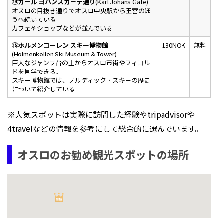
⑭カール ヨハンスガーテ通り
(Karl Johans Gate)
－
－
オスロの目抜き通りでオスロ中央駅から王宮のほ
うへ続いている
カフェやショップなどが並んでいる
⑮ホルメンコーレン スキー博物館
130NOK
無料
(Holmenkollen Ski Museum & Tower)
巨大なジャンプ台の上からオスロ市街やフィヨル
ドを見学できる。
スキー博物館では、ノルディック・スキーの歴史
について紹介している
※人気スポットは実際に訪問した経験やtripadvisorや
4travelなどの情報を参考にして総合的に選んでいます。
オスロのお勧め観光スポットの場所