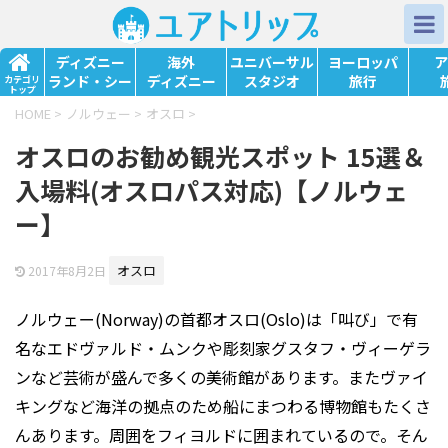
ディズニー
海外
ユニバーサル
ヨーロッパ
ア
ランド・シー
ディズニー
スタジオ
旅行
カテゴリ
トップ
HOME
>
ノルウェー
>
オスロ
>
オスロのお勧め観光スポット 15選＆
入場料(オスロパス対応)【ノルウェ
ー】
オスロ
2017年8月2日
ノルウェー(Norway)の首都オスロ(Oslo)は「叫び」で有
名なエドヴァルド・ムンクや彫刻家グスタフ・ヴィーゲラ
ンなど芸術が盛んで多くの美術館があります。またヴァイ
キングなど海洋の拠点のため船にまつわる博物館もたくさ
んあります。周囲をフィヨルドに囲まれているので。そん