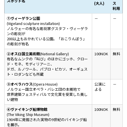
スポット名
(大人)
ス
利用
①ヴィーゲラン公園
－
－
(Vigeland sculpture installation)
ノルウェーの有名な彫刻家グスタフ・ヴィーゲラ
ンの彫刻が
200以上もおかれている公園。「おこりんぼう」
の彫刻が有名
②オスロ国立美術館
(National Gallery)
100NOK
無料
有名なムンクの「叫び」のほかにゴッホ、クロー
ド・モネ、モディリアーニ、
ドガ、ルノワール、パブロ・ピカソ、オーギュス
ト・ロダンなども所蔵
③オペラハウス
(Opera House)
公演に
－
ノルウェー国立オペラ・バレエ団の本拠地で
よる
世界建築フェスティバルで文化賞を受賞した美し
い建物
④ヴァイキング船博物館
100NOK
無料
(The Viking Ship Museum)
1904年に発掘された実物の9世紀のバイキング船
を展示。