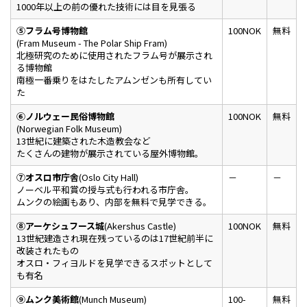
1000年以上の前の優れた技術には目を見張る
⑤フラム号博物館
100NOK
無料
(Fram Museum - The Polar Ship Fram)
北極研究のために使用されたフラム号が展示され
る博物館
南極一番乗りをはたしたアムンゼンも所有してい
た
⑥ノルウェー民俗博物館
100NOK
無料
(Norwegian Folk Museum)
13世紀に建築された木造教会など
たくさんの建物が展示されている屋外博物館。
⑦オスロ市庁舎
(Oslo City Hall)
－
－
ノーベル平和賞の授与式も行われる市庁舎。
ムンクの絵画もあり、内部を無料で見学できる。
⑧アーケシュフース城
(Akershus Castle)
100NOK
無料
13世紀建造され現在残っているのは17世紀前半に
改装されたもの
オスロ・フィヨルドを見学できるスポットとして
も有名
⑨ムンク美術館
(Munch Museum)
100-
無料