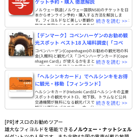
ケット予約・購入 徹底解説
ノルウェー鉄道(ノルウェー国鉄NSB)のチケットを日
本からオンライン予約・購入する方法を解説しま
す。フィヨルドなど美しい景観の多いノルウェーでは
続きを読む >>
鉄道の車窓からもさまざま景色が楽しめます。特に
人気がある
【デンマーク】コペンハーゲンのお勧め観
光スポット ベスト18 入場料調査(「コペ
コペンハーゲン(Copenhagen)のお勧めの観光地の料
金(入館料)と観光パス「コペンハーゲンカード(Cope
nhagen Card)」が使えるかをまとめます。コペンハ
続きを読む >>
ーゲンカードを使うとお得かどう
「ヘルシンキカード」でヘルシンキをお得
に観光・移動【フィンランド】
ヘルシンキカード(Helsinki Card)はヘルシンキの主要
スポットの観光やメトロ、地下鉄、トラムなど公共
交通機関が無料になる観光パスです。フィンランド
続きを読む >>
観光に便利なパスです。一方、公共交通機関が乗
[PR]オスロのお勧めツアー
雄大なフィヨルドを堪能できる
ノルウェー・ナットシェル
がダントツの人気です。また北欧4カ国の電車が載り放題