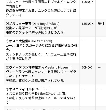
ノルウェーを代表する画家エドヴァルド・ムンク
120NOK
が寄贈した
作品群が展示される。ムンクの生涯についても紹
介している
⑩ノルウェー王宮
(Oslo Royal Palace)
135NOK
無料
夏期のみ見学ツアーが催行されるが
事前のチケット予約が必須なほどの人気
⑪オスロ大聖堂
(Oslo Cathedral)
－
－
カール ヨハンスガーテ通りにある17世紀建設の教
会。
ステンドグラスが美しく、ノルウェー王室や政府
が主要行事に利用
⑫ヴィーゲラン博物館
(The Vigeland Museum)
60NOK
－
ヴィーゲラン公園のちかくにある元はヴィーゲラ
ンのアトリエだった
美術館。彫刻や木版画が展示されている。
⑬オスロフィヨルド
(Oslofjord)
－
－
オスロを取り囲む全長17kmにもおよぶ湾。
その名に反して地質学上はフィヨルドではないそ
う