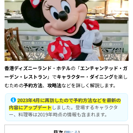
香港ディズニーランド
・
ホテル
の「
エンチャンテッド・ガ
ーデン・レストラン
」で
キャラクター
・
ダイニング
を楽し
むための
予約
方法
、
攻略法
などを詳しく解説します。
2023年4月に再訪したので予約方法などを最新の
内容にアップデート
しました。登場するキャラクタ
ー、料理等は2019年時点の情報も含まれます。
目次
[
閉じる
]