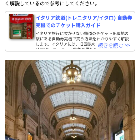
く解説しているので参考にしてください。
イタリア鉄道(トレニタリア/イタロ) 自動券
売機でのチケット購入ガイド
イタリア旅行に欠かせない鉄道のチケットを現地の
駅にある自動券売機で買う方法をわかりやすく解説
します。イタリアには、旧国鉄のTrenitalia(トレニタ
続きを読む >>
リア)と、フェラーリ特急の異名を取る私鉄の.