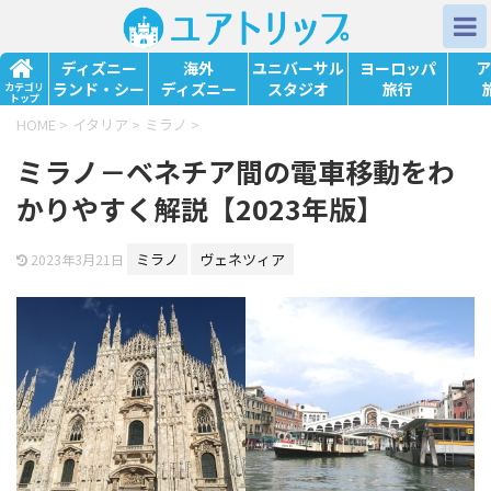
ディズニー
海外
ユニバーサル
ヨーロッパ
ア
ランド・シー
ディズニー
スタジオ
旅行
カテゴリ
トップ
HOME
>
イタリア
>
ミラノ
>
ミラノ－ベネチア間の電車移動をわ
かりやすく解説【2023年版】
ミラノ
ヴェネツィア
2023年3月21日