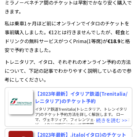
ミラノ－ベネチア間のチケットは早割でかなり安く購入で
きます。
私は乗車1ヶ月ほど前にオンラインでイタロのチケットを
事前購入しました。€12とは行きませんでしたが、軽食と
ドリンクの無料サービスがつくPrima(1等席)が
€18.9
と格
安で予約できました。
トレニタリア、イタロ、それぞれのオンライン予約の方法
について、下記の記事でわかりやすく説明しているので参
考にしてください。
【2023年最新】イタリア鉄道(Trenitalia/
レニタリア)のチケット予約
イタリア鉄道Trenitalia(トレニタリア、トレンイタリ
ア)のチケット予約方法を詳しく解説します。 ロー
マ、ヴェネツィア、フィレンツェ、ミラノ、ナポリな
続きを読む >>
ど、イタリア旅行において都市間の移
【2023年最新】.italo(イタロ)のチケット