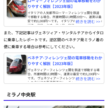
ローマ－フィレンツェ間の電車移動をわか
りやすく解説【2023年版】
イタリアの人気都市ローマ－フィレンツェ間を鉄道
で移動する場合、所要時間は1時間20分～、運賃は最
安で約3,000円～です。 イタリアの首都ローマ(Roma)
続きを読む >>
には、コロッセオ、フォロ・ロマーノ
また、下記記事はヴェネツィア・サンタルチアからイタロ
に乗車したレポートです。逆区間のベネチア発ミラノ着の
便に乗車する場合は参考にしてください。
ベネチア-フィレンツェ間の電車移動をわか
りやすく解説【2023年版】
ヴェネツィア－フィレンツェ間を鉄道で移動する場
合、所要時間は2時間～、運賃は最安で約3,200円～
です。 ヴェネツィア－フィレンツェ間は、旧国鉄ト
続きを読む >>
レニタリアの高速鉄道フレッチャロッサ(Fre
ミラノ中央駅