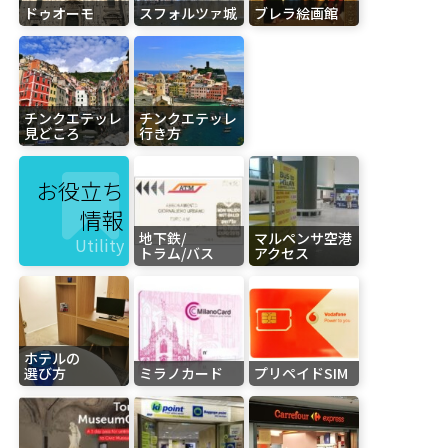
ドゥオーモ
スフォルツァ城
ブレラ絵画館
チンクエテッレ
チンクエテッレ
見どころ
行き方
お役立ち
情報
地下鉄/
マルペンサ空港
Utility
トラム/バス
アクセス
ホテルの
選び方
ミラノカード
プリペイドSIM