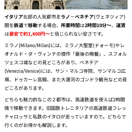
イタリア
北部の人気都市
ミラノ
－
ベネチア
(ヴェネツィア)
間を
鉄道
で
移動
する場合、
所要時間
は
2時間10分～
、
運賃
は
最安で約1,600円～
と信じられない安さです。
ミラノ(Milano/Milan)には、ミラノ大聖堂(ドォーモ)やレ
オナルド・ダ・ヴィンチの傑作「最後の晩餐」、スフォル
ツェスコ城などの見どころがあり、ベネチア
(Venezia/Venice)には、サン・マルコ寺院、サンマルコ広
場、ドゥカーレ宮殿、また大運河のゴンドラ観光などの見
どころがあります。
どちらも魅力的なこの２都市は、高速鉄道を使えば2時間
強で移動できます。旧国鉄トレニタリアの高速鉄道フレッ
チャロッサと私鉄のイタロが走っていますので。どちらで
行くのがお得かも解説します。