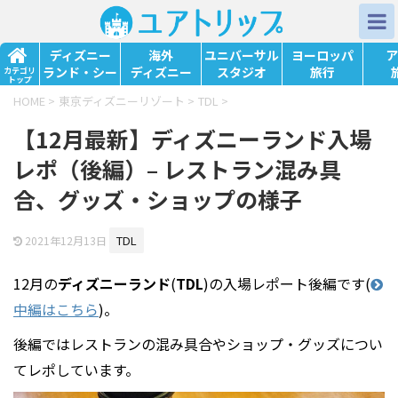
ディズニー
海外
ユニバーサル
ヨーロッパ
ア
ランド・シー
ディズニー
スタジオ
旅行
カテゴリ
トップ
HOME
>
東京ディズニーリゾート
>
TDL
>
【12月最新】ディズニーランド入場
レポ（後編）– レストラン混み具
合、グッズ・ショップの様子
TDL
2021年12月13日
12月の
ディズニーランド
(
TDL
)の入場レポート後編です(
中編はこちら
)。
後編ではレストランの混み具合やショップ・グッズについ
てレポしています。