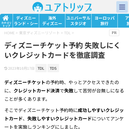
ディズニー
海外
ユニバーサル
ヨーロッパ
ア
ランド・シー
ディズニー
スタジオ
旅行
カテゴリ
トップ
HOME
>
東京ディズニーリゾート
>
TDL
>
ディズニーチケット予約 失敗しにく
いクレジットカードを徹底調査
TDL
TDS
2023年10月17日
ディズニーチケット
の
予約
時、やっとアクセスできたの
に、
クレジットカード
決済
で
失敗
して苦労が台無しになる
ことが多くあります。
そこでディズニーチケット予約時に
成功しやすいクレジッ
トカード
、
失敗しやすいクレジットカード
についてアンケ
ートを実施しランキングにしました。