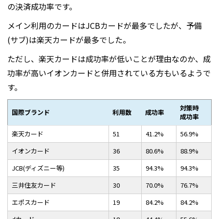
の決済成功率です。
メイン利用のカードはJCBカードが最多でしたが、予備
(サブ)は楽天カードが最多でした。
ただし、楽天カードは成功率が低いことが理由なのか、成
功率が高いイオンカードと併用されている方もいるようで
す。
対策時
国際ブランド
利用数
成功率
成功率
楽天カード
51
41.2%
56.9%
イオンカード
36
80.6%
88.9%
JCB(ディズニー等)
35
94.3%
94.3%
三井住友カード
30
70.0%
76.7%
エポスカード
19
84.2%
84.2%