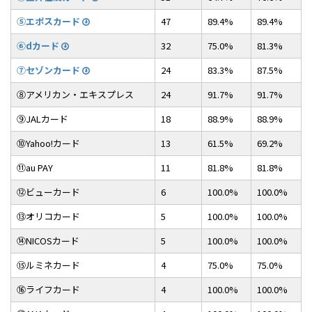
⑤エポスカード
47
89.4%
89.4%
⑥dカード
32
75.0%
81.3%
⑦セゾンカード
24
83.3%
87.5%
⑧アメリカン・エキスプレス
24
91.7%
91.7%
⑨JALカード
18
88.9%
88.9%
⑩Yahoo!カード
13
61.5%
69.2%
⑪au PAY
11
81.8%
81.8%
⑫ビューカード
6
100.0%
100.0%
⑬オリコカード
5
100.0%
100.0%
⑭NICOSカード
5
100.0%
100.0%
⑮ルミネカード
4
75.0%
75.0%
⑯ライフカード
4
100.0%
100.0%