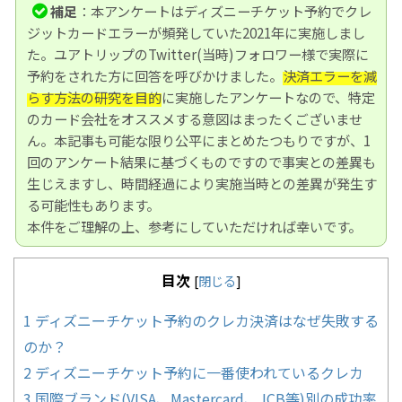
補足
：本アンケートはディズニーチケット予約でクレ
ジットカードエラーが頻発していた2021年に実施しまし
た。ユアトリップのTwitter(当時)フォロワー様で実際に
予約をされた方に回答を呼びかけました。
決済エラーを減
らす方法の研究を目的
に実施したアンケートなので、特定
のカード会社をオススメする意図はまったくございませ
ん。本記事も可能な限り公平にまとめたつもりですが、1
回のアンケート結果に基づくものですので事実との差異も
生じえますし、時間経過により実施当時との差異が発生す
る可能性もあります。
本件をご理解の上、参考にしていただければ幸いです。
目次
[
閉じる
]
1
ディズニーチケット予約のクレカ決済はなぜ失敗する
のか？
2
ディズニーチケット予約に一番使われているクレカ
3
国際ブランド(VISA、Mastercard、JCB等)別の成功率