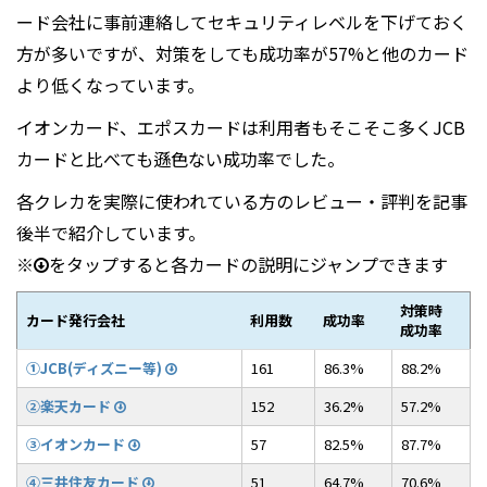
ード会社に事前連絡してセキュリティレベルを下げておく
方が多いですが、対策をしても成功率が57%と他のカード
より低くなっています。
イオンカード、エポスカードは利用者もそこそこ多くJCB
カードと比べても遜色ない成功率でした。
各クレカを実際に使われている方のレビュー・評判を記事
後半で紹介しています。
※
をタップすると各カードの説明にジャンプできます
対策時
カード発行会社
利用数
成功率
成功率
①JCB(ディズニー等)
161
86.3%
88.2%
②楽天カード
152
36.2%
57.2%
③イオンカード
57
82.5%
87.7%
④三井住友カード
51
64.7%
70.6%