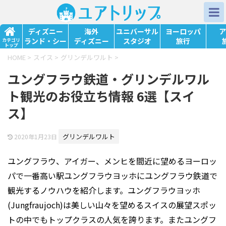
ディズニー
海外
ユニバーサル
ヨーロッパ
ア
ランド・シー
ディズニー
スタジオ
旅行
カテゴリ
トップ
HOME
>
スイス
>
グリンデルワルト
>
ユングフラウ鉄道・グリンデルワル
ト観光のお役立ち情報 6選【スイ
ス】
グリンデルワルト
2020年1月23日
ユングフラウ、アイガー、メンヒを間近に望めるヨーロッ
パで一番高い駅ユングフラウヨッホにユングフラウ鉄道で
観光するノウハウを紹介します。ユングフラウヨッホ
(Jungfraujoch)は美しい山々を望めるスイスの展望スポッ
トの中でもトップクラスの人気を誇ります。またユングフ