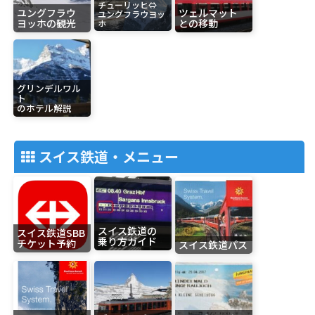
チューリッヒ⇔
ユングフラウ
ツェルマット
ユングフラウヨッ
ヨッホの観光
との移動
ホ
グリンデルワル
ト
のホテル解説
スイス鉄道・メニュー
スイス鉄道の
スイス鉄道SBB
乗り方ガイド
チケット予約
スイス鉄道パス