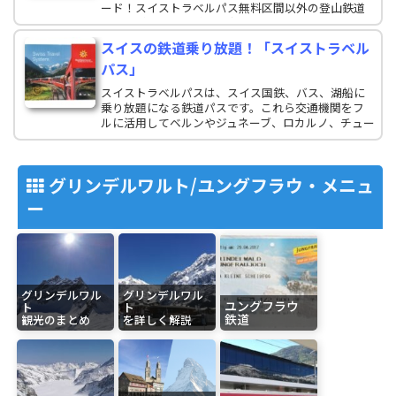
ード！スイストラベルパス無料区間以外の登山鉄道
やケーブルカーの料金も半額に。Eチケットなので、
受取りの手間なし！山岳リゾートに必携なカードで
スイスの鉄道乗り放題！「スイストラベル
す。
パス」
スイストラベルパスは、スイス国鉄、バス、湖船に
乗り放題になる鉄道パスです。これら交通機関をフ
ルに活用してベルンやジュネーブ、ロカルノ、チュー
リヒ、ローザンヌといった人気の都市を巡りません
か。
グリンデルワルト/ユングフラウ・メニュ
ー
グリンデルワル
グリンデルワル
ユングフラウ
ト
ト
鉄道
観光のまとめ
を詳しく解説