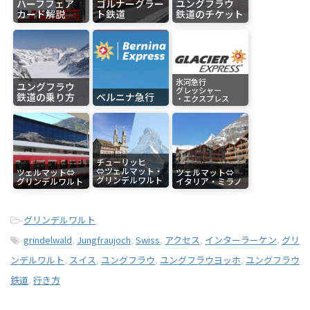
ハーフフェア
ゴルナーグラー
ユングフラウ
カード解説
ト鉄道
鉄道のチケット
氷河急行
ユングフラウ
グレッシャー
鉄道の乗り方
ベルニナ急行
・エクスプレス
チューリッヒ
⇔ツェルマット・
ツェルマット⇔
ツェルマット⇔
グリンデルワルト
グリンデルワルト
イタリア・ミラノ
-
グリンデルワルト
-
grindelwald
,
Jungfraujoch
,
Swiss
,
アクセス
,
インターラーケン
,
グリ
ンデルワルト
,
スイス
,
ユングフラウ
,
ユングフラウヨッホ
,
ユングフラウ
鉄道
,
行き方