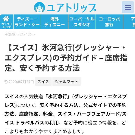
ディズニー
海外
ユニバーサル
ヨーロッパ
ア
ランド・シー
ディズニー
スタジオ
旅行
カテゴリ
トップ
HOME
>
スイス
>
【スイス】氷河急行(グレッシャー・
エクスプレス)の予約ガイド – 座席指
定、安く予約する方法
スイス
ツェルマット
2020年7月27日
スイス
の人気
鉄道
「
氷河急行
」(
グレッシャー・エクスプ
レス
)について、
安く予約
する方法
、
公式サイト
での予約
方法
、
座席指定
、
料金
、
スイス・ハーフフェアカード
/
ス
イス トラベルパス
の利用、など予約に役立つ情報を、ど
こよりもわかりやすくまとめました。