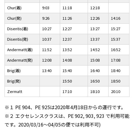
Chur(着)
9:03
11:18
12:18
Chur(発)
9:26
11:26
12:26
14:16
Disentis(着)
10:27
12:27
13:27
15:27
Disentis(発)
10:37
12:37
13:37
15:37
Andermatt(着)
11:52
13:52
14:52
16:52
Andermatt(発)
12:08
14:08
15:08
17:08
Brig(着)
13:40
15:40
16:40
18:40
Brig(発)
15:50
16:50
18:50
Zermatt
17:10
18:10
20:10
※１ PE 904、PE 925は2020年4月18日からの運行です。
※２ エクセレンスクラスは、PE 902, 903, 923 で利用可能
です。2020/03/16～04/05の便では利用不可)