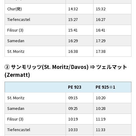
Chur(発)
14:32
15:32
Tiefencastel
15:27
16:27
Filisur (3)
15:41
16:41
Samedan
16:29
17:29
St. Moritz
16:38
17:38
② サンモリッツ(St. Moritz/Davos) ⇒ ツェルマット
(Zermatt)
PE 923
PE 925※1
St. Moritz
09:15
10:20
Samedan
09:25
10:28
Filisur (3)
10:19
11:19
Tiefencastel
10:33
11:33