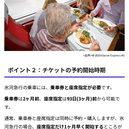
<出所>© 2019 Glacier Express AG
ポイント２：チケットの予約開始時期
氷河急行の乗車には、
乗車券と座席指定が必要
です。
乗車券
は
2ヶ月前
、
座席指定
は
93日(3ヶ月)前
から可能で
す。
通常、乗車券と座席指定は同時に予約・購入しますが、氷
河急行の場合、
座席指定だけ1ヶ月早く開始する
ところが