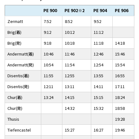
PE 900
PE 902
※2
PE 904
PE 906
Zermatt
7:52
8:52
9:52
Brig(着)
9:12
10:12
11:12
Brig(発)
9:18
10:18
11:18
14:18
Andermatt(着)
10:46
11:46
12:46
15:46
Andermatt(発)
10:54
11:54
12:54
15:54
Disentis(着)
11:55
12:55
13:55
16:55
Disentis(発)
12:11
13:11
14:11
17:11
Chur(着)
13:24
14:15
15:15
18:24
Chur(発)
14:32
15:32
18:58
Thusis
19:28
Tiefencastel
15:27
16:27
19:46