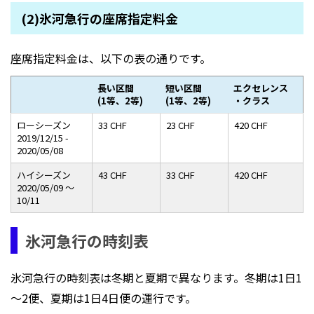
(2)氷河急行の座席指定料金
座席指定料金は、以下の表の通りです。
長い区間
短い区間
エクセ
レンス
(1等、2等)
(1等、2等)
・クラス
ローシーズン
33 CHF
23 CHF
420 CHF
2019/
12/15 -
2020/
05/08
ハイシーズン
43 CHF
33 CHF
420 CHF
2020/
05/09 ～
10/11
氷河急行の時刻表
氷河急行の時刻表は冬期と夏期で異なります。冬期は1日1
～2便、夏期は1日4日便の運行です。