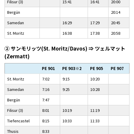
Filisur (3)
15:41
16:41
20:00
Bergün
20:14
Samedan
16:29
17:29
20:45
St. Moritz
16:38
17:38
20:58
② サンモリッツ(St. Moritz/Davos) ⇒ ツェルマット
(Zermatt)
PE 901
PE 903
※2
PE 905
PE 907
St. Moritz
7:02
9:15
10:20
Samedan
7:16
9:25
10:28
Bergün
7:47
Filisur (3)
8:01
10:19
11:19
Tiefencastel
8:15
10:33
11:33
Thusis
8:33