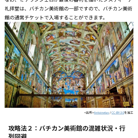
礼拝堂は、バチカン美術館の一部ですので、バチカン美術
館の通常チケットで入場することができます。
<出所>
Antoinetav
/
CC-BY-3.0
を加工
攻略法２：バチカン美術館の混雑状況・行
列回避