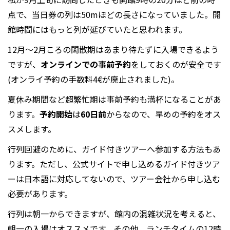
点で、当日券の列は50mほどの長さになっていました。開
館時間にはもっと列が延びていたと思われます。
12月～2月ころの閑散期はあまり待たずに入場できるよう
ですが、
オンラインでの事前予約
をしておくのが安全です
(オンライ予約の手数料4€が廃止されました)。
夏休み期間など超繁忙期は事前予約も満杯になることがあ
ります。
予約開始
は
60日前
からなので、早めの予約をオス
スメします。
行列回避のために、ガイド付きツアーへ参加する方法もあ
ります。ただし、公式サイトで申し込めるガイド付きツア
ーは日本語に対応してないので、ツアー会社から申し込む
必要があります。
行列は朝一からできますが、館内の混雑状況を考えると、
朝一の入場はオススメです。その他、ランチタイムの12時