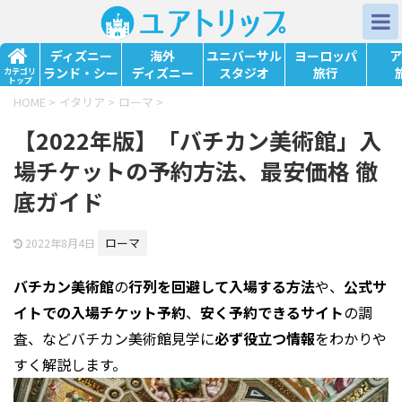
ディズニー
海外
ユニバーサル
ヨーロッパ
ア
ランド・シー
ディズニー
スタジオ
旅行
カテゴリ
トップ
HOME
>
イタリア
>
ローマ
>
【2022年版】「バチカン美術館」入
場チケットの予約方法、最安価格 徹
底ガイド
ローマ
2022年8月4日
バチカン美術館
の
行列
を
回避
して入場する方法
や、
公式サ
イト
での
入場チケット予約
、
安く予約
できるサイト
の調
査、などバチカン美術館見学に
必ず役立つ情報
をわかりや
すく解説します。