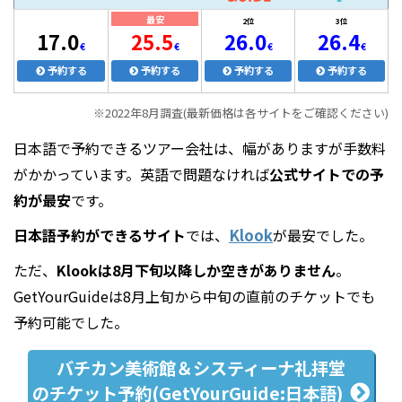
最安
2位
3位
17.0
25.5
26.0
26.4
€
€
€
€
予約する
予約する
予約する
予約する
※2022年8月調査(最新価格は各サイトをご確認ください)
日本語で予約できるツアー会社は、幅がありますが手数料
がかかっています。英語で問題なければ
公式サイトでの予
約が最安
です。
日本語予約ができるサイト
では、
Klook
が最安でした。
ただ、
Klookは8月下旬以降しか空きがありません
。
GetYourGuideは8月上旬から中旬の直前のチケットでも
予約可能でした。
バチカン美術館＆
システィーナ礼拝堂
のチケット予約
(GetYourGuide:日本語)