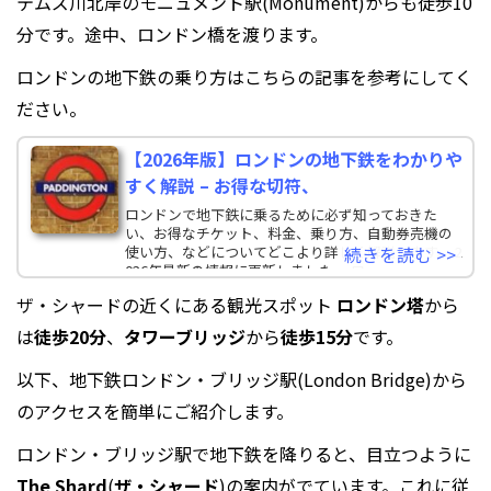
テムズ川北岸のモニュメント駅(Monument)からも徒歩10
分です。途中、ロンドン橋を渡ります。
ロンドンの地下鉄の乗り方はこちらの記事を参考にしてく
ださい。
【2026年版】ロンドンの地下鉄をわかりや
すく解説 – お得な切符、
ロンドンで地下鉄に乗るために必ず知っておきた
い、お得なチケット、料金、乗り方、自動券売機の
使い方、などについてどこより詳しく解説します。 2
続きを読む >>
026年最新の情報に更新しました。 ロ
ザ・シャードの近くにある観光スポット
ロンドン塔
から
は
徒歩20分
、
タワーブリッジ
から
徒歩15分
です。
以下、地下鉄ロンドン・ブリッジ駅(London Bridge)から
のアクセスを簡単にご紹介します。
ロンドン・ブリッジ駅で地下鉄を降りると、目立つように
The Shard
(
ザ・シャード
)の案内がでています。これに従