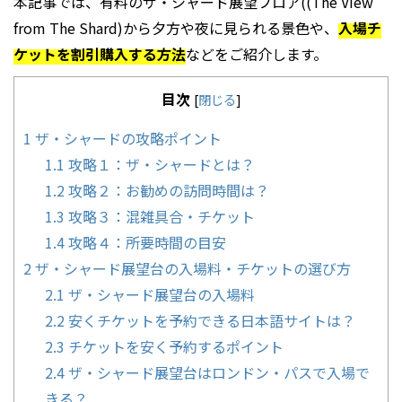
本記事では、有料のザ・シャード展望フロア((
The View
from The Shard
)から夕方や夜に見られる景色や、
入場チ
ケットを割引購入する方法
などをご紹介します。
目次
[
閉じる
]
1
ザ・シャードの攻略ポイント
1.1
攻略１：ザ・シャードとは？
1.2
攻略２：お勧めの訪問時間は？
1.3
攻略３：混雑具合・チケット
1.4
攻略４：所要時間の目安
2
ザ・シャード展望台の入場料・チケットの選び方
2.1
ザ・シャード展望台の入場料
2.2
安くチケットを予約できる日本語サイトは？
2.3
チケットを安く予約するポイント
2.4
ザ・シャード展望台はロンドン・パスで入場で
きる？