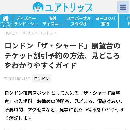
ディズニー
海外
ユニバーサル
ヨーロッパ
ア
ランド・シー
ディズニー
スタジオ
旅行
カテゴリ
トップ
HOME
>
イギリス
>
ロンドン
>
ロンドン「ザ・シャード」展望台の
チケット割引予約の方法、見どころ
をわかりやすくガイド
ロンドン
2023年3月5日
ロンドン
夜景スポット
として人気の「
ザ・シャード
展望
台
」の
入場料
、
お勧めの時間帯
、
見どころ
、
混みぐあい
、
所要時間
、
アクセス
など、見学に役立つ情報をわかりやす
く解説します。