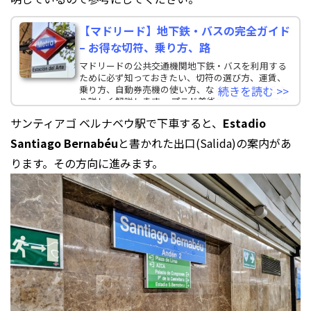
【マドリード】地下鉄・バスの完全ガイド
– お得な切符、乗り方、路
マドリードの公共交通機関地下鉄・バスを利用する
ために必ず知っておきたい、切符の選び方、運賃、
乗り方、自動券売機の使い方、などについてどこよ
続きを読む >>
り詳しく解説します。 プラド美術館、王宮などマド
リー
サンティアゴ ベルナベウ駅で下車すると、
Estadio
Santiago Bernabéu
と書かれた出口(Salida)の案内があ
ります。その方向に進みます。