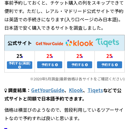
事前予約しておくと、チケット購入の列をスキップできて
便利です。ただし、レアル・マドリード公式サイトで予約
は英語での手続きになります(入り口ページのみ日本語)。
日本語で安く購入できるサイトを調査しました。
公式
サイト
25
25
25
25
€
€
€
€
予約する
(英語)
予約する
予約する
予約する
※2020年5月調査(最新価格は各サイトをご確認ください)
調査結果：
GetYourGuide
、
Klook
、
Tiqets
などで公
式サイトと同額で日本語予約できます。
価格は横並びのようなので、普段利用しているツアーサイ
トなので予約すれば良いと思います。