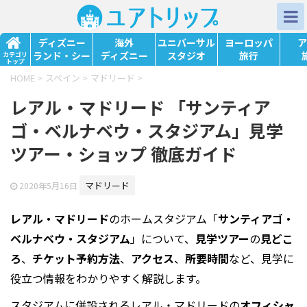
ディズニー
海外
ユニバーサル
ヨーロッパ
ア
ランド・シー
ディズニー
スタジオ
旅行
カテゴリ
トップ
HOME
>
スペイン
>
マドリード
>
レアル・マドリード 「サンティア
ゴ・ベルナベウ・スタジアム」見学
ツアー・ショップ 徹底ガイド
マドリード
2020年5月16日
レアル・マドリード
の
ホームスタジアム
「
サンティアゴ・
ベルナベウ・スタジアム
」について、
見学
ツアー
の
見どこ
ろ
、
チケット
予約
方法
、
アクセス
、
所要時間
など、見学に
役立つ情報をわかりやすく解説します。
スタジアムに併設されるレアル・マドリードの
オフィシャ