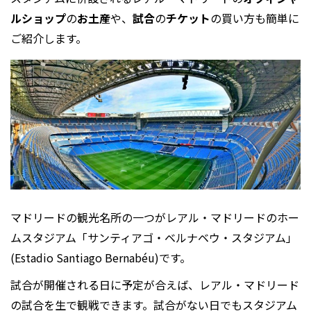
ルショップ
の
お土産
や、
試合
の
チケット
の買い方も簡単に
ご紹介します。
マドリードの観光名所の一つがレアル・マドリードのホー
ムスタジアム「サンティアゴ・ベルナベウ・スタジアム」
(
Estadio Santiago Bernabéu
)です。
試合が開催される日に予定が合えば、レアル・マドリード
の試合を生で観戦できます。試合がない日でもスタジアム