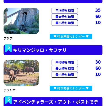
35
平均待ち時間
60
最大待ち時間
10
最小待ち時間
▼ 待ち時間カレンダー ▼
アジア
5
キリマンジャロ・サファリ
30
平均待ち時間
60
最大待ち時間
10
最小待ち時間
▼ 待ち時間カレンダー ▼
アフリカ
5
アドベンチャラーズ・アウト・ポストでデ