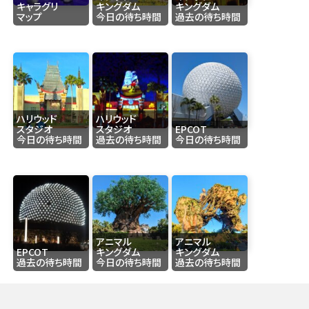
キャラグリ
キングダム
キングダム
マップ
今日の待ち時間
過去の待ち時間
ハリウッド
ハリウッド
スタジオ
スタジオ
EPCOT
今日の待ち時間
過去の待ち時間
今日の待ち時間
アニマル
アニマル
EPCOT
キングダム
キングダム
過去の待ち時間
今日の待ち時間
過去の待ち時間
-
フロリダ・ディズニーワールド