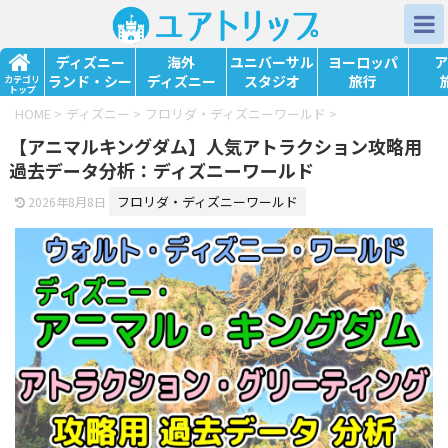
ディズニー
海外
ユニバーサル
ヨーロッパ
ア
ランド・シー
ディズニー
スタジオ
旅行
カテゴリ
トップ
HOME
>
ディズニー
>
フロリダ・ディズニーワールド
>
【アニマルキングダム】人気アトラクション攻略用
過去データ分析：ディズニーワールド
フロリダ・ディズニーワールド
2026年8月8日