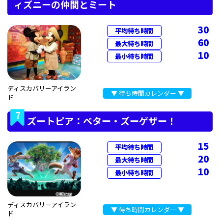
ィズニーの仲間とミート
30
平均待ち時間
60
最大待ち時間
10
最小待ち時間
ディスカバリーアイラン
▼ 待ち時間カレンダー ▼
ド
7
ズートピア：ベター・ズーゲザー！
15
平均待ち時間
20
最大待ち時間
10
最小待ち時間
ディスカバリーアイラン
▼ 待ち時間カレンダー ▼
ド