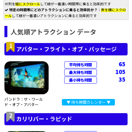
の列を
縦にスクロール
して緑が一番濃い時間帯に乗ると効率的です
特定の時間帯にどのアトラクションに乗ると効率的か？
：
表を横にスクロ
ール
して緑が一番濃いアトラクションに乗ると効率的です
人気順アトラクション データ
1
アバター・フライト・オブ・パッセージ
65
平均待ち時間
105
最大待ち時間
35
最小待ち時間
パンドラ：ザ・ワール
▼ 待ち時間カレンダー ▼
ド・オブ・アバター
2
カリリバー・ラピッド