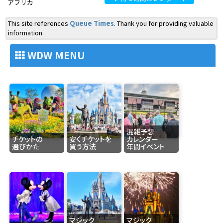
アフリカ
This site references
Queue Times
. Thank you for providing valuable
information.
WDW MENU
混雑予想
チケットの
安くチケットを
カレンダー
選びかた
買う方法
年間イベント
マジック
マジック