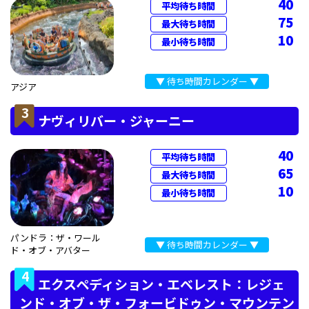
40
平均待ち時間
75
最大待ち時間
10
最小待ち時間
▼ 待ち時間カレンダー ▼
アジア
3
ナヴィリバー・ジャーニー
40
平均待ち時間
65
最大待ち時間
10
最小待ち時間
パンドラ：ザ・ワール
▼ 待ち時間カレンダー ▼
ド・オブ・アバター
4
エクスペディション・エベレスト：レジェ
ンド・オブ・ザ・フォービドゥン・マウンテン