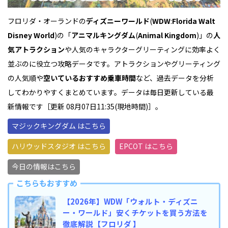
フロリダ・オーランドの
ディズニーワールド
(
WDW
:
Florida Walt
Disney World
)の「
アニマルキングダム
(
Animal Kingdom
)」の
人
気アトラクション
や人気のキャラクターグリーティングに効率よく
並ぶのに役立つ攻略データです。アトラクションやグリーティング
の人気順や
空いているおすすめ乗車時間
など、過去データを分析
してわかりやすくまとめています。データは毎日更新している最
新情報です［更新 08月07日11:35(現地時間)］。
マジックキングダム はこちら
ハリウッドスタジオ はこちら
EPCOT はこちら
今日の情報はこちら
こちらもおすすめ
【2026年】WDW「ウォルト・ディズニ
ー・ワールド」安くチケットを買う方法を
徹底解説【フロリダ 】