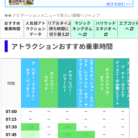
続きを読む >>
ナビゲーションメニューで見たい情報へジャンプ
おすすめ
人気順アト
リアルタイム
マジック
ハリウッド
エプコッ
乗車時間
ラクション
待ち時間に
キングダム
スタジオ
へ
へ
データ
切り替え
へ
アトラクションおすすめ乗車時間
フォービドゥン・マウンテン
スト：レジェンド・オブ・ザ
エクスペディション・エベレ
ディズニーの仲間とミート
アバター・フライト・
アドベンチャラーズ・
オブ・パッセージ
キリマンジャロ・
アウト・ポストで
ナヴィリバー・
カリリバー・
ズーゲザー
ジャーニー
ラピッド
サファリ
時間
07:00
ー
ー
ー
ー
ー
ー
07:15
ー
ー
ー
ー
ー
ー
07:30
-25
-30
ー
ー
ー
ー
07:45
-10
-30
-25
ー
ー
ー