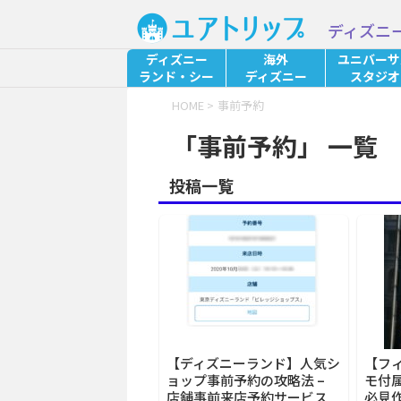
ディズニ
ディズニー
海外
ユニバーサ
ランド・シー
ディズニー
スタジオ
HOME
>
事前予約
「事前予約」 一覧
投稿一覧
【ディズニーランド】人気シ
【フ
ョップ事前予約の攻略法 –
モ付
店舗事前来店予約サービス
必見