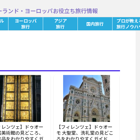
ーランド・ヨーロッパお役立ち旅行情報
ル
ヨーロッパ
アジア
プロが教え
国内旅行
旅行
旅行
旅行ノウハ
ィレンツェ】ドゥオー
【フィレンツェ】ドゥオー
属美術館の見どころ、
モ 大聖堂、洗礼堂の見どこ
作品をわかりやすくガ
ろをわかりやすくガイド