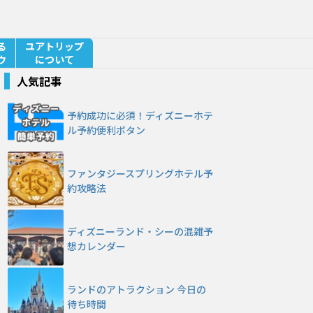
る
ユアトリップ
ウ
について
人気記事
予約成功に必須！ディズニーホテ
ル予約便利ボタン
ファンタジースプリングホテル予
約攻略法
ディズニーランド・シーの混雑予
想カレンダー
ランドのアトラクション 今日の
待ち時間