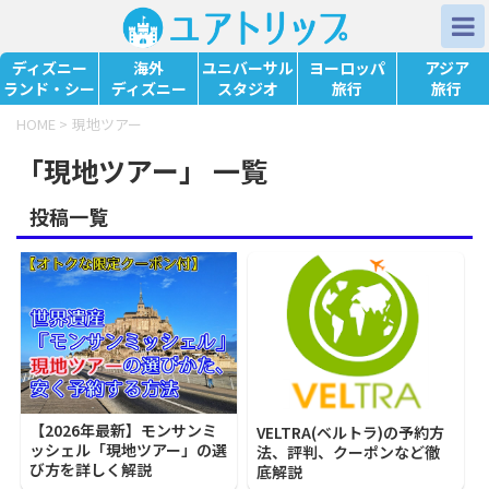
ディズニー
海外
ユニバーサル
ヨーロッパ
アジア
ランド・シー
ディズニー
スタジオ
旅行
旅行
HOME
>
現地ツアー
「現地ツアー」 一覧
投稿一覧
【2026年最新】モンサンミ
VELTRA(ベルトラ)の予約方
ッシェル「現地ツアー」の選
法、評判、クーポンなど徹
び方を詳しく解説
底解説