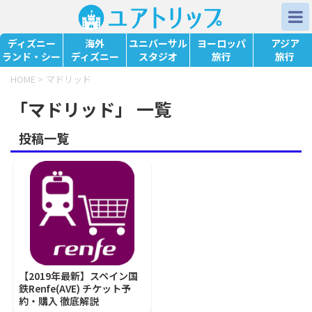
ディズニー
海外
ユニバーサル
ヨーロッパ
アジア
ランド・シー
ディズニー
スタジオ
旅行
旅行
HOME
>
マドリッド
「マドリッド」 一覧
投稿一覧
【2019年最新】スペイン国
鉄Renfe(AVE) チケット予
約・購入 徹底解説