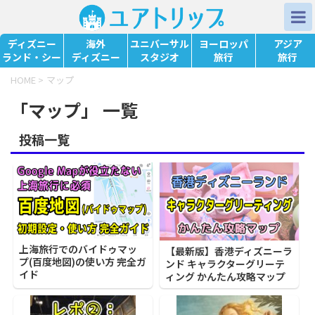
ディズニー
海外
ユニバーサル
ヨーロッパ
アジア
ランド・シー
ディズニー
スタジオ
旅行
旅行
HOME
>
マップ
「マップ」 一覧
投稿一覧
上海旅行でのバイドゥマッ
【最新版】香港ディズニーラ
プ(百度地図)の使い方 完全ガ
ンド キャラクターグリーテ
イド
ィング かんたん攻略マップ