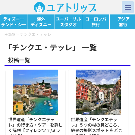
ディズニー
海外
ユニバーサル
ヨーロッパ
アジア
ランド・シー
ディズニー
スタジオ
旅行
旅行
HOME
>
チンクエ・テッレ
「チンクエ・テッレ」 一覧
投稿一覧
世界遺産「チンクエテッ
世界遺産「チンクエテッ
レ」の行き方・ツアーを詳し
レ」５つの村の見どころ、
く解説【フィレンツェ/ミラ
絶景の撮影スポット をどこ