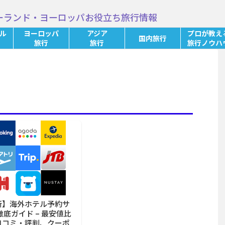
ーランド・ヨーロッパお役立ち旅行情報
ル
ヨーロッパ
アジア
プロが教え
国内旅行
旅行
旅行
旅行ノウハ
新】海外ホテル予約サ
徹底ガイド – 最安値比
口コミ・評判、クーポ