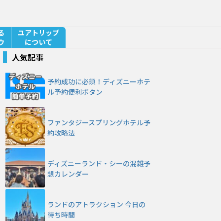
る
ユアトリップ
ウ
について
人気記事
予約成功に必須！ディズニーホテ
ル予約便利ボタン
ファンタジースプリングホテル予
約攻略法
ディズニーランド・シーの混雑予
想カレンダー
ランドのアトラクション 今日の
待ち時間