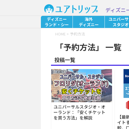
ディズニ
ディズニー
海外
ユニバーサ
ランド・シー
ディズニー
スタジオ
HOME
>
予約方法
「予約方法」 一覧
投稿一覧
ユニバーサルスタジオ・オ
ーランド：「安くチケット
【最
を買う方法」を解説
イト 
較、