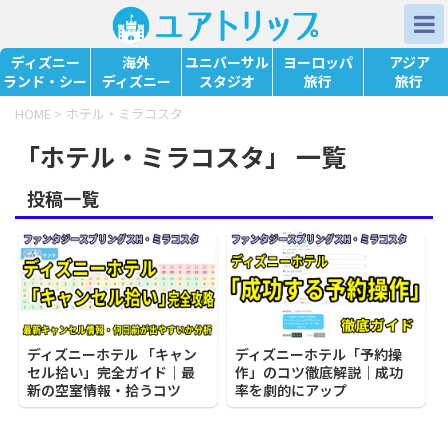
ディズニー
海外
ユニバーサル
ヨーロッパ
アジア
ランド・シー
ディズニー
スタジオ
旅行
旅行
HOME
>
ホテル・ミラコスタ
「ホテル・ミラコスタ」 一覧
投稿一覧
ディズニーホテル 「キャン
ディズニーホテル「予約操
セル拾い」完全ガイド｜最
作」のコツ徹底解説｜成功
新の空室情報・拾うコツ
率を劇的にアップ