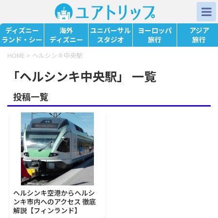
ディズニー
海外
ユニバーサル
ヨーロッパ
アジア
ランド・シー
ディズニー
スタジオ
旅行
旅行
HOME
>
ヘルシンキ中央駅
「ヘルシンキ中央駅」 一覧
投稿一覧
ヘルシンキ空港からヘルシ
ンキ市内へのアクセス 徹底
解説【フィンランド】