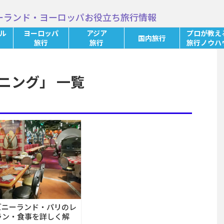
ーランド・ヨーロッパお役立ち旅行情報
ル
ヨーロッパ
アジア
プロが教え
国内旅行
旅行
旅行
旅行ノウハ
ニング」 一覧
ズニーランド・パリのレ
ラン・食事を詳しく解