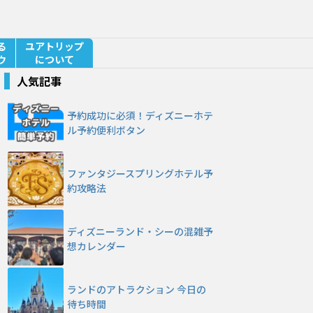
る
ユアトリップ
ウ
について
人気記事
予約成功に必須！ディズニーホテ
ル予約便利ボタン
ファンタジースプリングホテル予
約攻略法
ディズニーランド・シーの混雑予
想カレンダー
ランドのアトラクション 今日の
待ち時間