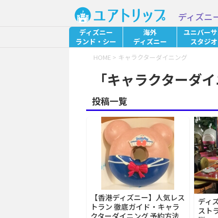
ディズニ
ディズニー
海外
ユニバーサ
ランド・シー
ディズニー
スタジオ
HOME
>
キャラクターダイニング
「キャラクターダイ
投稿一覧
【香港ディズニー】人気レス
ディ
トラン 徹底ガイド・キャラ
スト
クターダイニング 予約方法