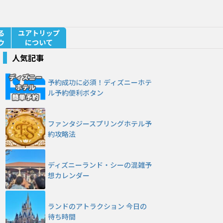
る
ユアトリップ
ウ
について
人気記事
予約成功に必須！ディズニーホテ
ル予約便利ボタン
ファンタジースプリングホテル予
約攻略法
ディズニーランド・シーの混雑予
想カレンダー
ランドのアトラクション 今日の
待ち時間