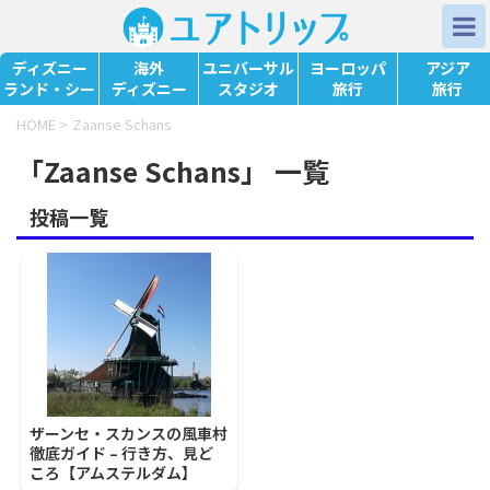
ディズニー
海外
ユニバーサル
ヨーロッパ
アジア
ランド・シー
ディズニー
スタジオ
旅行
旅行
HOME
>
Zaanse Schans
「Zaanse Schans」 一覧
投稿一覧
ザーンセ・スカンスの風車村
徹底ガイド – 行き方、見ど
ころ【アムステルダム】