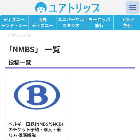
ディズニー
海外
ユニバーサル
ヨーロッパ
アジア
ランド・シー
ディズニー
スタジオ
旅行
旅行
HOME
>
NMBS
「NMBS」 一覧
投稿一覧
ベルギー国鉄(NMBS/SNCB)
のチケット予約・購入・乗
り方 徹底解説