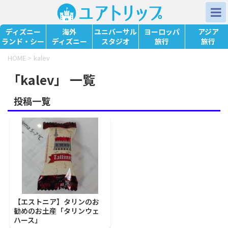
ディズニー
海外
ユニバーサル
ヨーロッパ
アジア
ランド・シー
ディズニー
スタジオ
旅行
旅行
HOME
>
kalev
「kalev」 一覧
投稿一覧
【エストニア】タリンのお
勧めのお土産「タリンウェ
ハース」