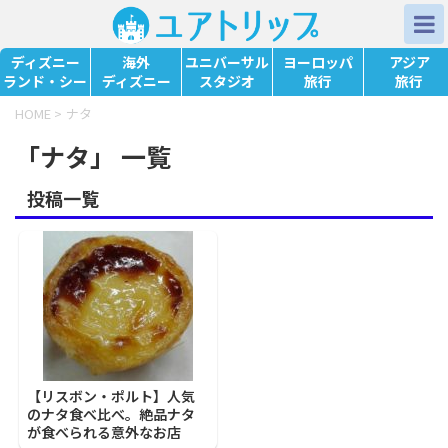
ディズニー
海外
ユニバーサル
ヨーロッパ
アジア
ランド・シー
ディズニー
スタジオ
旅行
旅行
HOME
>
ナタ
「ナタ」 一覧
投稿一覧
【リスボン・ポルト】人気
のナタ食べ比べ。絶品ナタ
が食べられる意外なお店