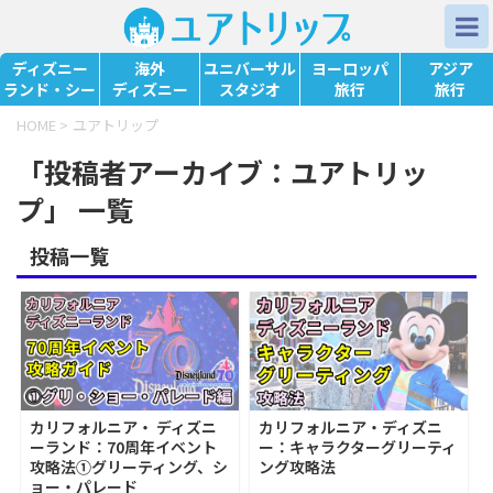
ディズニー
海外
ユニバーサル
ヨーロッパ
アジア
ランド・シー
ディズニー
スタジオ
旅行
旅行
HOME
>
ユアトリップ
「投稿者アーカイブ：ユアトリッ
プ」 一覧
投稿一覧
カリフォルニア・ ディズニ
カリフォルニア・ディズニ
ーランド：70周年イベント
ー：キャラクターグリーティ
攻略法①グリーティング、シ
ング攻略法
ョー・パレード