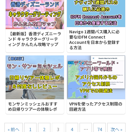
Navigo 1週間パス購入に必
【最新版】香港ディズニーラ
要なIDFM Connect
ンド キャラクターグリーテ
Accountを日本から登録す
ィング かんたん攻略マップ
る方法
モンサンミッシェルおすす
VPNを使ったアクセス制限の
め日帰りツアーの体験レポ
回避方法
« 前へ
1
2
3
4
…
74
次へ »